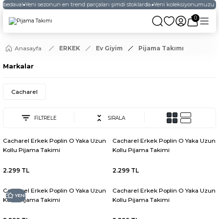
 bedava!
Yeni sezonun en trend parçaları şimdi stoklarda.
Yeni koleksiyonumuzu keş
0
Anasayfa
ERKEK
Ev Giyim
Pijama Takımı
Markalar
Cacharel
FİLTRELE
SIRALA
Cacharel Erkek Poplin O Yaka Uzun
Cacharel Erkek Poplin O Yaka Uzun
Kollu Pijama Takimi
Kollu Pijama Takimi
2.299 TL
2.299 TL
Cacharel Erkek Poplin O Yaka Uzun
Cacharel Erkek Poplin O Yaka Uzun
YENİ
Kollu Pijama Takimi
Kollu Pijama Takimi