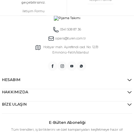
geçebilirsiniz.
İletişim Formu
0541 508 87 36
siparis@turen.com.tr
Hobyar mah. Aşirefendi cad. No: 12/B
Eminönü-Fatih/İstanbul
HESABIM
HAKKIMIZDA
BİZE ULAŞIN
E-Bülten Aboneliği
Tüm trendleri, iş birliklerini ve özel kampanyaları keşfetmeye hazır ol!