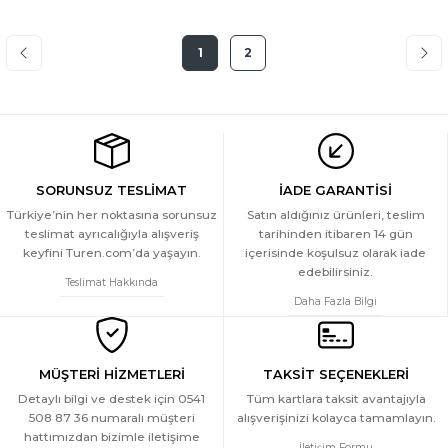
1
2
SORUNSUZ TESLİMAT
İADE GARANTİSİ
Türkiye’nin her noktasına sorunsuz
Satın aldığınız ürünleri, teslim
teslimat ayrıcalığıyla alışveriş
tarihinden itibaren 14 gün
keyfini Turen.com’da yaşayın.
içerisinde koşulsuz olarak iade
edebilirsiniz.
Teslimat Hakkında
Daha Fazla Bilgi
MÜŞTERİ HİZMETLERİ
TAKSİT SEÇENEKLERİ
Detaylı bilgi ve destek için 0541
Tüm kartlara taksit avantajıyla
508 87 36 numaralı müşteri
alışverişinizi kolayca tamamlayın.
hattımızdan bizimle iletişime
İletişim Formu