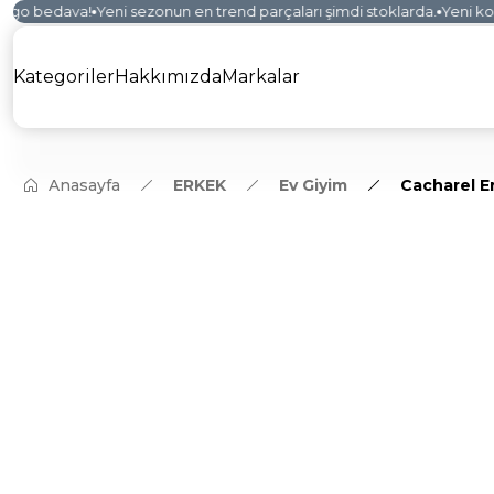
rgo bedava!
Yeni sezonun en trend parçaları şimdi stoklarda.
Yeni kole
Kategoriler
Hakkımızda
Markalar
Anasayfa
ERKEK
Ev Giyim
Cacharel E
YENİ