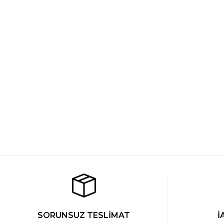
Cacharel Erkek Modal Pamuk Bisiklet Yaka T-shirt
Cachar
YENİ
YE
1.049 TL
1.049 
Cacharel Erkek Modal Pamuk Bisiklet Yaka T-shirt
YENİ
1.049 TL
SORUNSUZ TESLİMAT
İ