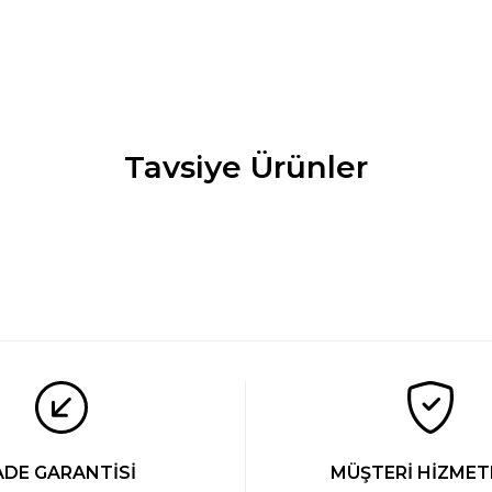
Tavsiye Ürünler
el Erkek Modal Pamuk Bisiklet Yaka T-shirt
Cacharel Erkek
Nİ
YENİ
TL
1.049 TL
ADE GARANTİSİ
MÜŞTERİ HİZMET