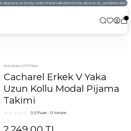
lışveriş ve kolay iade imkanı.
Bültenimize abone ol, yeniliklerden ilk s
Stok Kodu
:
2237/Yeşil
Cacharel Erkek V Yaka
Uzun Kollu Modal Pijama
Takimi
0.0 Puan - 0 Yorum
2.249,00 TL