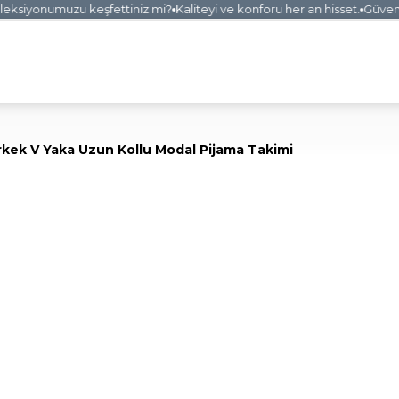
ksiyonumuzu keşfettiniz mi?
Kaliteyi ve konforu her an hisset.
Güvenli a
rkek V Yaka Uzun Kollu Modal Pijama Takimi