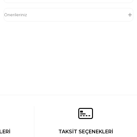
Önerileriniz
 Modal Pamuk Bisiklet Yaka T-shirt
LERİ
TAKSİT SEÇENEKLERİ