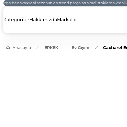
argo bedava!
Yeni sezonun en trend parçaları şimdi stoklarda.
Yeni kol
Kategoriler
Hakkımızda
Markalar
Anasayfa
ERKEK
Ev Giyim
Cacharel E
YENİ