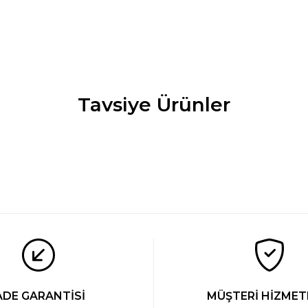
Tavsiye Ürünler
 Alt
Cacharel Modal Pijama Tek Alt
Cacharel Modal Pijam
YENİ
YENİ
1.269 TL
1.269 TL
ADE GARANTİSİ
MÜŞTERİ HİZMET