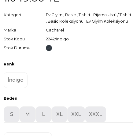
Kategori
Ev Giyim
,
Basic
,
T-shirt
,
Pijama Üstü / T-shirt
,
Basic Koleksiyonu
,
Ev Giyim Koleksiyonu
Marka
Cacharel
Stok Kodu
2242/İndigo
Stok Durumu
Renk
İndigo
Beden
S
M
L
XL
XXL
XXXL