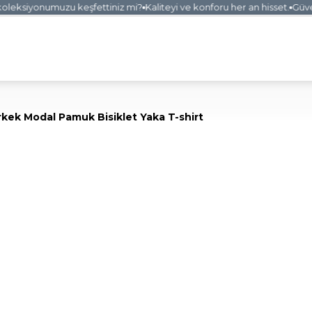
eksiyonumuzu keşfettiniz mi?
Kaliteyi ve konforu her an hisset.
Güvenli
rkek Modal Pamuk Bisiklet Yaka T-shirt