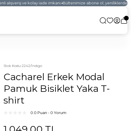
 alışveriş ve kolay iade imkanı.
Bültenimize abone ol, yeniliklerden ilk
Stok Kodu
:
2242/İndigo
Cacharel Erkek Modal
Pamuk Bisiklet Yaka T-
shirt
0.0 Puan - 0 Yorum
1.049,00 TL