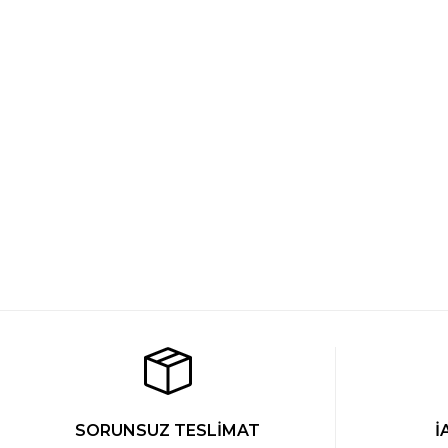
Cacharel Modal Pijama Tek Alt
Cacharel Modal Pijama Tek
1.269 TL
1.269 TL
SORUNSUZ TESLİMAT
İ