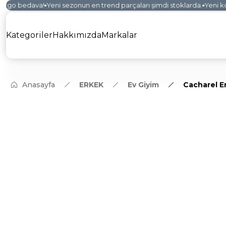
rgo bedava!
Yeni sezonun en trend parçaları şimdi stoklarda.
Yeni kole
Kategoriler
Hakkımızda
Markalar
Anasayfa
ERKEK
Ev Giyim
Cacharel E
YENİ