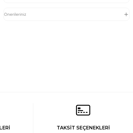
Önerileriniz
rmuda Tek Alt
Cacharel Modal Bermuda Tek Alt
1.129 TL
LERİ
TAKSİT SEÇENEKLERİ