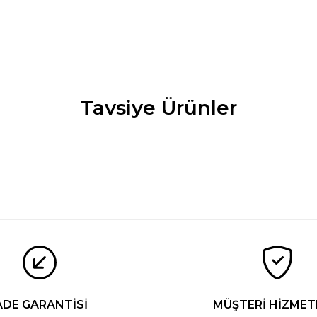
Tavsiye Ürünler
ek Alt
Cacharel Modal Pijama Tek Alt
Cacharel Modal Be
1.269 TL
1.129 TL
ek Alt
Cacharel Modal Pijama Tek Alt
YENİ
1.269 TL
ADE GARANTİSİ
MÜŞTERİ HİZMET