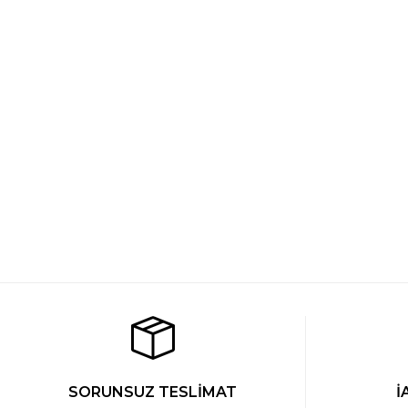
Cacharel Modal Pijama Tek Alt
Cacharel Modal Bermuda T
1.269 TL
1.129 TL
Cacharel Modal Bermuda Tek Alt
Cacharel Modal Pijama T
YENİ
1.129 TL
1.269 TL
SORUNSUZ TESLİMAT
İ