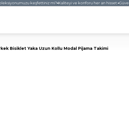
ksiyonumuzu keşfettiniz mi?
Kaliteyi ve konforu her an hisset.
Güvenli 
rkek Bisiklet Yaka Uzun Kollu Modal Pijama Takimi