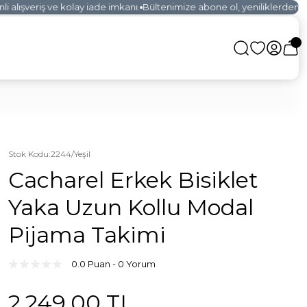
alışveriş ve kolay iade imkanı.
Bültenimize abone ol, yeniliklerden ilk 
Stok Kodu
:
2244/Yeşil
Cacharel Erkek Bisiklet
Yaka Uzun Kollu Modal
Pijama Takimi
0.0 Puan - 0 Yorum
2.249,00 TL