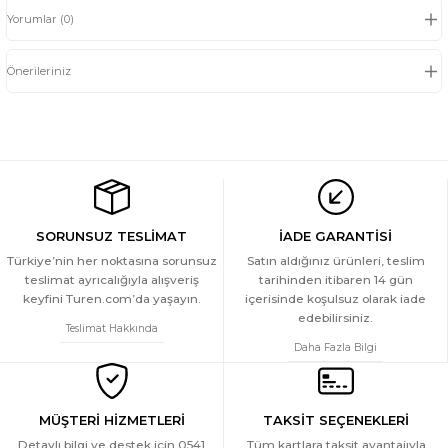
Yorumlar (0)
Önerileriniz
SORUNSUZ TESLİMAT
İADE GARANTİSİ
Türkiye’nin her noktasına sorunsuz
Satın aldığınız ürünleri, teslim
teslimat ayrıcalığıyla alışveriş
tarihinden itibaren 14 gün
keyfini Turen.com’da yaşayın.
içerisinde koşulsuz olarak iade
edebilirsiniz.
Teslimat Hakkında
Daha Fazla Bilgi
MÜŞTERİ HİZMETLERİ
TAKSİT SEÇENEKLERİ
Detaylı bilgi ve destek için 0541
Tüm kartlara taksit avantajıyla