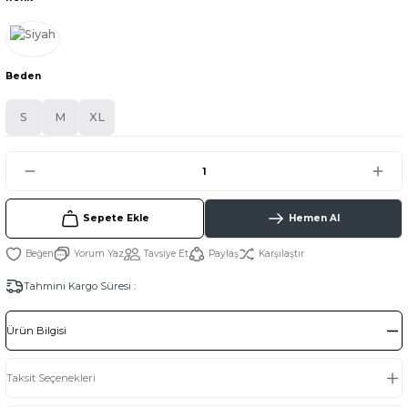
Beden
S
M
XL
Sepete Ekle
Hemen Al
Yorum Yaz
Tavsiye Et
Paylaş
Karşılaştır
Tahmini Kargo Süresi :
Ürün Bilgisi
Taksit Seçenekleri