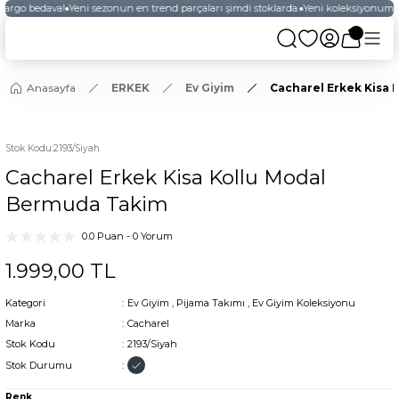
kargo bedava!
Yeni sezonun en trend parçaları şimdi stoklarda.
Yeni koleksiyonumuz
Anasayfa
ERKEK
Ev Giyim
Cacharel Erkek Kisa 
YENİ
Stok Kodu
:
2193/Siyah
Cacharel Erkek Kisa Kollu Modal
Bermuda Takim
0.0 Puan - 0 Yorum
1.999,00 TL
Kategori
Ev Giyim
,
Pijama Takımı
,
Ev Giyim Koleksiyonu
Marka
Cacharel
Stok Kodu
2193/Siyah
Stok Durumu
Renk