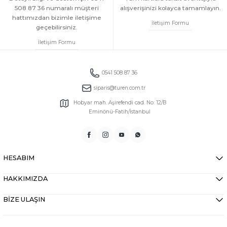
508 87 36 numaralı müşteri
alışverişinizi kolayca tamamlayın.
hattımızdan bizimle iletişime
İletişim Formu
geçebilirsiniz.
İletişim Formu
0541 508 87 36
siparis@turen.com.tr
Hobyar mah. Aşirefendi cad. No: 12/B
Eminönü-Fatih/İstanbul
HESABIM
HAKKIMIZDA
BİZE ULAŞIN