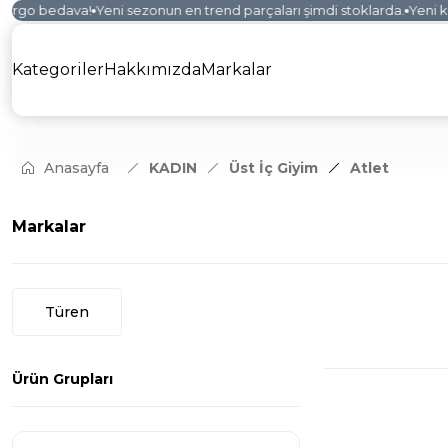
argo bedava!
Yeni sezonun en trend parçaları şimdi stoklarda.
Yeni kol
Kategoriler
Hakkımızda
Markalar
Anasayfa
KADIN
Üst İç Giyim
Atlet
Markalar
Türen
Ürün Grupları