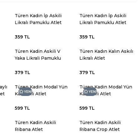
Türen Kadın İp Askili
Türen Kadın İp Askili
Likralı Pamuklu Atlet
Likralı Pamuklu Atlet
359 TL
359 TL
Türen Kadin Askili V
Türen Kadın Kalın Askılı
Yaka Likrali Pamuklu
Likralı Atlet
Atlet
379 TL
379 TL
aylı
Türen Kadin Modal Yün
Türen Kadin Modal Yün
YENİ
YENİ
ket
Karisimli Atlet
Karisimli Atlet
599 TL
599 TL
Türen Kadin Askili
Türen Kadin Askili
Ribana Atlet
Ribana Crop Atlet