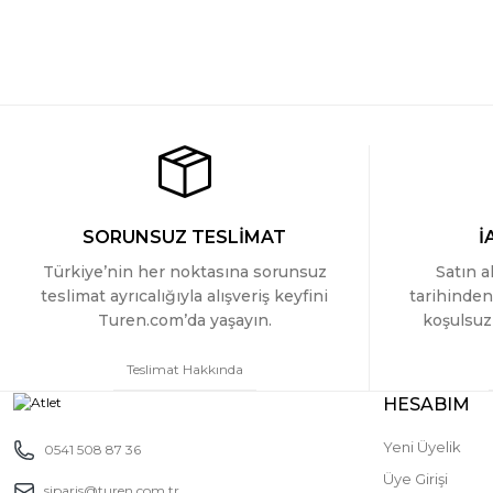
Gri (1)
Yeşil (1)
SORUNSUZ TESLİMAT
İ
Türkiye’nin her noktasına sorunsuz
Satın a
teslimat ayrıcalığıyla alışveriş keyfini
tarihinden
Turen.com’da yaşayın.
koşulsuz 
Teslimat Hakkında
HESABIM
Yeni Üyelik
0541 508 87 36
Üye Girişi
siparis@turen.com.tr