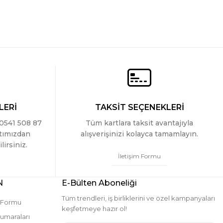
LERİ
TAKSİT SEÇENEKLERİ
 0541 508 87
Tüm kartlara taksit avantajıyla
ttımızdan
alışverişinizi kolayca tamamlayın.
lirsiniz.
İletişim Formu
N
E-Bülten Aboneliği
Tüm trendleri, iş birliklerini ve özel kampanyaları
m Formu
keşfetmeye hazır ol!
umaraları