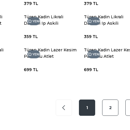
379 TL
379 TL
li
Türen Kadin Likrali
Türen Kadin Likrali
YENİ
YENİ
t
Dantelli Ip Askili
Dantelli Ip Askili
Kaskorse
Kaskorse
359 TL
359 TL
li
Türen Kadin Lazer Kesim
Türen Kadin Lazer Ke
YENİ
YENİ
Pamuklu Atlet
Pamuklu Atlet
699 TL
699 TL
1
2