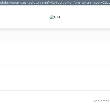
eksiyonumuzu keşfettiniz mi?
Kaliteyi ve konforu her an hisset.
Güvenli
Toplam 90