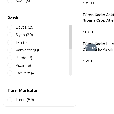
XXXL (5)
379 TL
Türen Kadin Aski
Renk
Ribana Crop Atle
Beyaz (29)
319 TL
Siyah (20)
Ten (12)
Türen Kadin Likra
YENİ
Dantelli Ip Askili
Kahverengi (8)
Kaskorse
Bordo (7)
359 TL
Vizon (6)
Lacivert (4)
Antrasit (2)
Ekru (2)
Tüm Markalar
Haki (2)
Türen (89)
Bej (1)
Cappuccino (1)