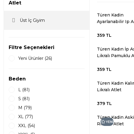
Atlet
Türen Kadin
Üst İç Giyim
Ayarlanabilir Ip A
Pamuklu Atlet
359 TL
Filtre Seçenekleri
Türen Kadın İp As
Likralı Pamuklu A
Yeni Ürünler (26)
359 TL
Beden
Türen Kadın Kalın
L (81)
Likralı Atlet
S (81)
379 TL
M (79)
XL (77)
Türen Kadin Aski
YENİ
Ribana Atlet
XXL (54)