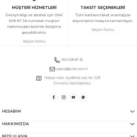
MÜŞTERİ HİZMETLERİ
TAKSİT SEÇENEKLERİ
Detaylı bilgi ve destek için 0541
Tüm kartlara taksit avantajıyla
508 87 36 numaralı müşteri
alışverişinizi kolayca tamamlayın.
hattımızdan bizimle iletişime
İletişim Formu
geçebilirsiniz.
İletişim Formu
0541 508 87 36
siparis@turen.com.tr
Hobyar mah. Aşirefendi cad. No: 12/B
Eminönü-Fatih/İstanbul
HESABIM
HAKKIMIZDA
BİZE ULAŞIN