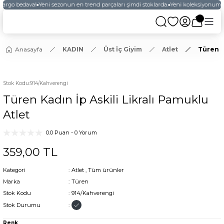
kargo bedava!
Yeni sezonun en trend parçaları şimdi stoklarda.
Yeni koleksiyonumuz
Anasayfa
KADIN
Üst İç Giyim
Atlet
Türen K
Stok Kodu
:
914/Kahverengi
Türen Kadın İp Askili Likralı Pamuklu
Atlet
0.0 Puan - 0 Yorum
359,00 TL
Kategori
Atlet
,
Tüm ürünler
Marka
Türen
Stok Kodu
914/Kahverengi
Stok Durumu
Renk