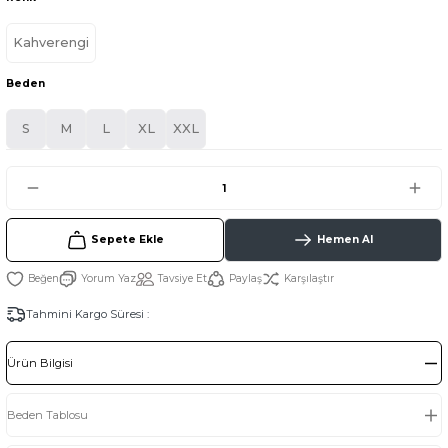
Kahverengi
Beden
S
M
L
XL
XXL
Sepete Ekle
Hemen Al
Yorum Yaz
Tavsiye Et
Paylaş
Karşılaştır
Tahmini Kargo Süresi :
Ürün Bilgisi
Beden Tablosu