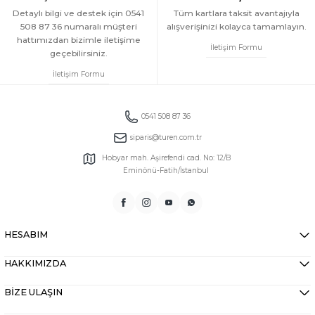
Detaylı bilgi ve destek için 0541
Tüm kartlara taksit avantajıyla
508 87 36 numaralı müşteri
alışverişinizi kolayca tamamlayın.
hattımızdan bizimle iletişime
İletişim Formu
geçebilirsiniz.
İletişim Formu
0541 508 87 36
siparis@turen.com.tr
Hobyar mah. Aşirefendi cad. No: 12/B
Eminönü-Fatih/İstanbul
HESABIM
HAKKIMIZDA
BİZE ULAŞIN