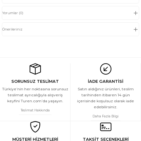
Yorumlar (0)
Önerileriniz
SORUNSUZ TESLİMAT
İADE GARANTİSİ
Türkiye’nin her noktasına sorunsuz
Satın aldığınız ürünleri, teslim
teslimat ayrıcalığıyla alışveriş
tarihinden itibaren 14 gün
keyfini Turen.com’da yaşayın.
içerisinde koşulsuz olarak iade
edebilirsiniz.
Teslimat Hakkında
Daha Fazla Bilgi
MÜŞTERİ HİZMETLERİ
TAKSİT SEÇENEKLERİ