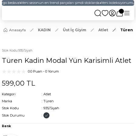
argo bedava!
Yeni sezonun en trend parçaları şimdi stoklarda.
Yeni koleksiyonumuzu
Anasayfa
KADIN
Üst İç Giyim
Atlet
Türen K
YENİ
Stok Kodu
:
935/Siyah
Türen Kadin Modal Yün Karisimli Atlet
0.0 Puan - 0 Yorum
599,00 TL
Kategori
Atlet
Marka
Türen
Stok Kodu
935/Siyah
Stok Durumu
Renk