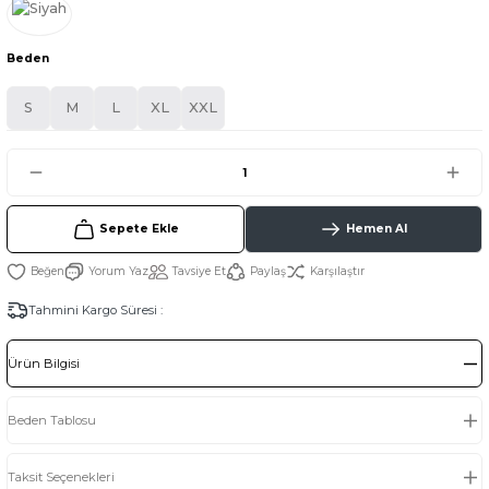
Beden
S
M
L
XL
XXL
Sepete Ekle
Hemen Al
Yorum Yaz
Tavsiye Et
Paylaş
Karşılaştır
Tahmini Kargo Süresi :
Ürün Bilgisi
Beden Tablosu
Taksit Seçenekleri