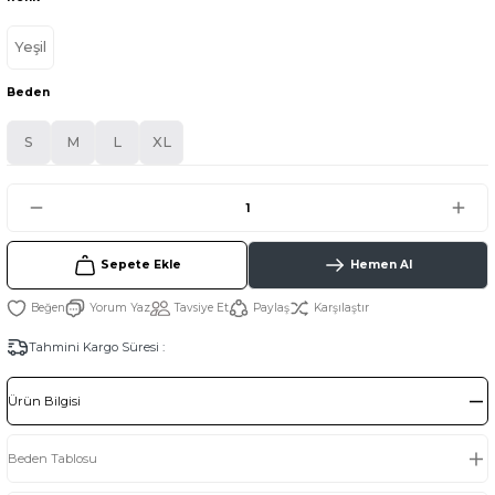
Yeşil
Beden
S
M
L
XL
Sepete Ekle
Hemen Al
Yorum Yaz
Tavsiye Et
Paylaş
Karşılaştır
Tahmini Kargo Süresi :
Ürün Bilgisi
Beden Tablosu