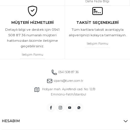
Daha Fazla Bilgi
699 TL
Türen Kadin Lazer Kesim Pamuklu Atlet
YENİ
MÜŞTERİ HİZMETLERİ
TAKSİT SEÇENEKLERİ
Detaylı bilgi ve destek için 0541
Tüm kartlara taksit avantajıyla
508 87 36 numaralı müşteri
alışverişinizi kolayca tamamlayın.
699 TL
hattımızdan bizimle iletişime
Türen Kadin Lazer Kesim Pamuklu Atlet
İletişim Formu
geçebilirsiniz.
YENİ
İletişim Formu
699 TL
Türen Kadin Lazer Kesim Pamuklu Atlet
0541 508 87 36
YENİ
siparis@turen.com.tr
699 TL
Hobyar mah. Aşirefendi cad. No: 12/B
Eminönü-Fatih/İstanbul
HESABIM