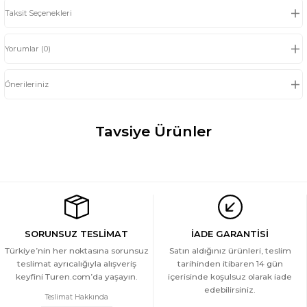
Taksit Seçenekleri
Yorumlar (0)
Önerileriniz
Tavsiye Ürünler
Türen Kadin Lazer Kesim Pamuklu Atlet
699 TL
Türen Kadin Lazer Kesim Pamuklu Atlet
SORUNSUZ TESLİMAT
İADE GARANTİSİ
Türkiye’nin her noktasına sorunsuz
Satın aldığınız ürünleri, teslim
teslimat ayrıcalığıyla alışveriş
tarihinden itibaren 14 gün
699 TL
keyfini Turen.com’da yaşayın.
içerisinde koşulsuz olarak iade
Türen Kadin Lazer Kesim Pamuklu Atlet
edebilirsiniz.
Teslimat Hakkında