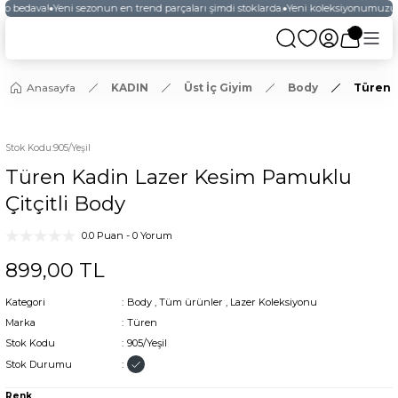
go bedava!
Yeni sezonun en trend parçaları şimdi stoklarda.
Yeni koleksiyonumuzu k
Anasayfa
KADIN
Üst İç Giyim
Body
Türen K
YENİ
Stok Kodu
:
905/Yeşil
Türen Kadin Lazer Kesim Pamuklu
Çitçitli Body
0.0 Puan - 0 Yorum
899,00 TL
Kategori
Body
,
Tüm ürünler
,
Lazer Koleksiyonu
Marka
Türen
Stok Kodu
905/Yeşil
Stok Durumu
Renk