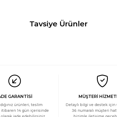
Tavsiye Ürünler
adin Lazer Kesim Pamuklu Brazilian Külot
Türen Kadin Laz
İ
YENİ
269 TL
adin Lazer Kesim Pamuklu Brazilian Külot
Türen Kadin Laz
İ
YENİ
269 TL
ADE GARANTİSİ
MÜŞTERİ HİZMET
ldığınız ürünleri, teslim
Detaylı bilgi ve destek için
 itibaren 14 gün içerisinde
36 numaralı müşteri ha
olarak iade edebilirsiniz.
bizimle iletişime geçebi