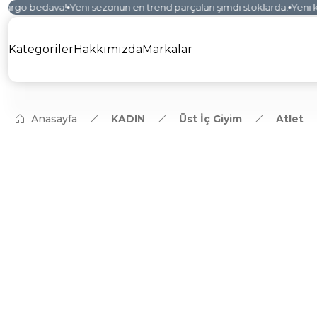
kargo bedava!
Yeni sezonun en trend parçaları şimdi stoklarda.
Yeni ko
Kategoriler
Hakkımızda
Markalar
Anasayfa
KADIN
Üst İç Giyim
Atlet