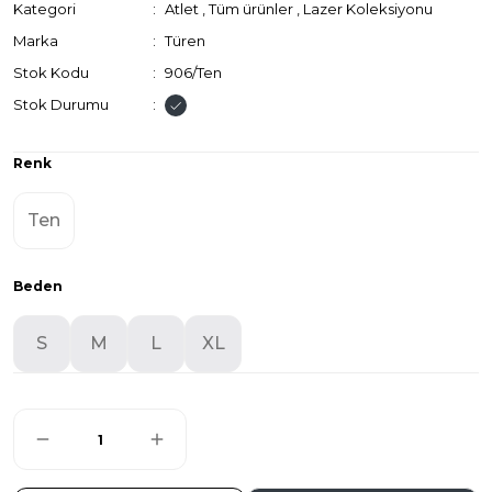
Kategori
Atlet
,
Tüm ürünler
,
Lazer Koleksiyonu
Marka
Türen
Stok Kodu
906/Ten
Stok Durumu
Renk
Ten
Beden
S
M
L
XL