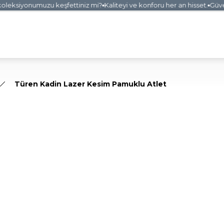
leksiyonumuzu keşfettiniz mi?
Kaliteyi ve konforu her an hisset.
Güvenli
Türen Kadin Lazer Kesim Pamuklu Atlet