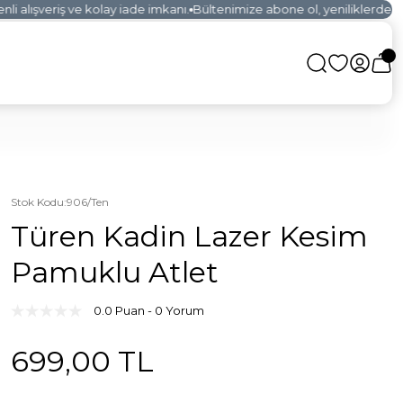
 alışveriş ve kolay iade imkanı.
Bültenimize abone ol, yeniliklerden ilk
Stok Kodu
:
906/Ten
Türen Kadin Lazer Kesim
Pamuklu Atlet
0.0 Puan - 0 Yorum
699,00 TL