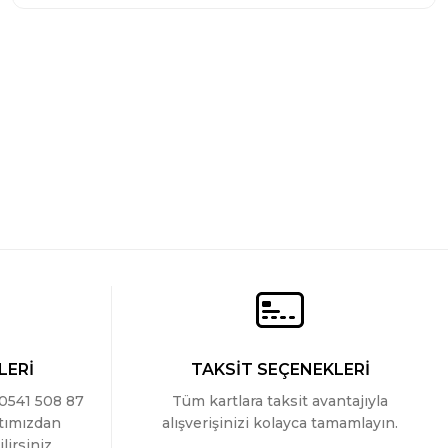
er Kesim Pamuklu Brazilian Külot
er Kesim Pamuklu Brazilian Külot
LERİ
TAKSİT SEÇENEKLERİ
 0541 508 87
Tüm kartlara taksit avantajıyla
ttımızdan
alışverişinizi kolayca tamamlayın.
lirsiniz.