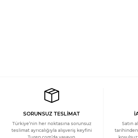
Türen Kadin Lazer Kesim Pamuklu Brazilian Külot
Türen K
YENİ
YEN
269 TL
269 TL
Türen Kadin Lazer Kesim Pamuklu Brazilian Külot
Türen K
YENİ
YEN
269 TL
269 TL
SORUNSUZ TESLİMAT
İ
Türkiye’nin her noktasına sorunsuz
Satın a
teslimat ayrıcalığıyla alışveriş keyfini
tarihinden
Turen.com’da yaşayın.
koşulsuz 