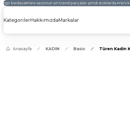
argo bedava!
Yeni sezonun en trend parçaları şimdi stoklarda.
Yeni kol
Kategoriler
Hakkımızda
Markalar
Anasayfa
KADIN
Basic
Türen Kadin K
YENİ