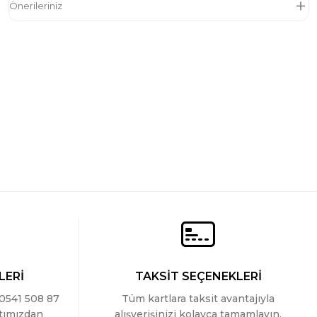
Önerileriniz
LERİ
TAKSİT SEÇENEKLERİ
 0541 508 87
Tüm kartlara taksit avantajıyla
ttımızdan
alışverişinizi kolayca tamamlayın.