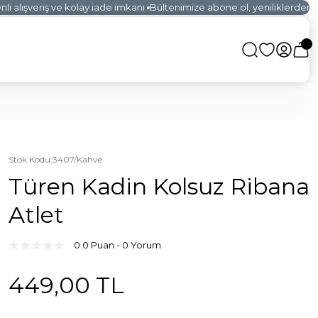
alışveriş ve kolay iade imkanı.
Bültenimize abone ol, yeniliklerden ilk 
Stok Kodu
:
3407/Kahve
Türen Kadin Kolsuz Ribana
Atlet
0.0 Puan - 0 Yorum
449,00 TL