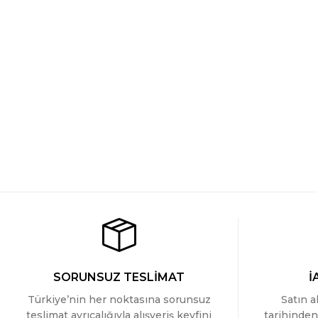
Türen Kadin Kolsuz Ribana Atlet
Türen Kadin Kolsuz Riba
YENİ
YENİ
449 TL
449 TL
SORUNSUZ TESLİMAT
İ
Türkiye’nin her noktasına sorunsuz
Satın a
teslimat ayrıcalığıyla alışveriş keyfini
tarihinden