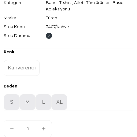
Kategori
Basic
,
T-shirt
,
Atlet
,
Tüm ürünler
,
Basic
Koleksiyonu
Marka
Türen
Stok Kodu
3407/Kahve
Stok Durumu
Renk
Kahverengi
Beden
S
M
L
XL