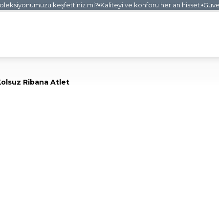
eksiyonumuzu keşfettiniz mi?
Kaliteyi ve konforu her an hisset.
Güvenli 
olsuz Ribana Atlet