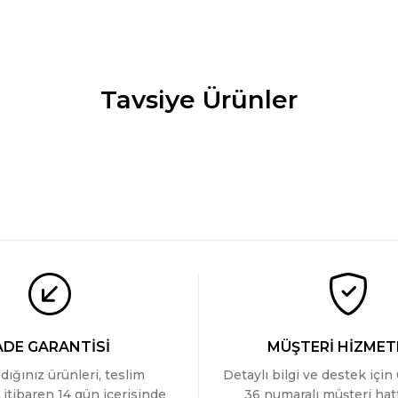
Tavsiye Ürünler
na Atlet
Türen Kadin Kolsuz Ribana Atlet
YENİ
449 TL
ADE GARANTİSİ
MÜŞTERİ HİZMET
ldığınız ürünleri, teslim
Detaylı bilgi ve destek için
 itibaren 14 gün içerisinde
36 numaralı müşteri ha