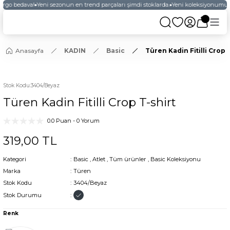
argo bedava!
Yeni sezonun en trend parçaları şimdi stoklarda.
Yeni koleksiyonumuzu
Anasayfa
KADIN
Basic
Türen Kadin Fitilli Crop 
YENİ
Stok Kodu
:
3404/Beyaz
Türen Kadin Fitilli Crop T-shirt
0.0 Puan - 0 Yorum
319,00 TL
Kategori
Basic
,
Atlet
,
Tüm ürünler
,
Basic Koleksiyonu
Marka
Türen
Stok Kodu
3404/Beyaz
Stok Durumu
Renk