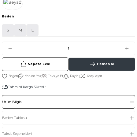
Beden
S
M
L
Sepete Ekle
Hemen Al
Yorum Yaz
Tavsiye Et
Paylaş
Karşılaştır
Tahmini Kargo Süresi :
Ürün Bilgisi
Beden Tablosu
Taksit Seçenekleri