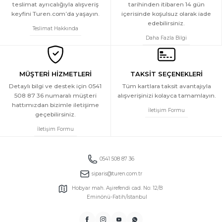
teslimat ayrıcalığıyla alışveriş
tarihinden itibaren 14 gün
999 TL
keyfini Turen.com’da yaşayın.
içerisinde koşulsuz olarak iade
Türen Kadın Dokuma Tek Alt Pantolon
edebilirsiniz.
YENİ
Teslimat Hakkında
Daha Fazla Bilgi
999 TL
Türen Kadın Dokuma Tek Alt Pantolon
YENİ
MÜŞTERİ HİZMETLERİ
TAKSİT SEÇENEKLERİ
Detaylı bilgi ve destek için 0541
Tüm kartlara taksit avantajıyla
508 87 36 numaralı müşteri
alışverişinizi kolayca tamamlayın.
999 TL
hattımızdan bizimle iletişime
Türen Kadın Dokuma Tek Alt Pantolon
İletişim Formu
geçebilirsiniz.
YENİ
İletişim Formu
999 TL
Türen Kadın Dokuma Tek Alt Pantolon
0541 508 87 36
YENİ
siparis@turen.com.tr
999 TL
Hobyar mah. Aşirefendi cad. No: 12/B
Eminönü-Fatih/İstanbul
Türen Kadın Dokuma Tek Alt Pantolon
YENİ