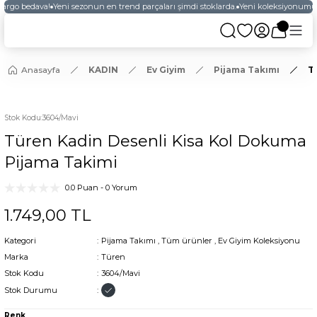
kargo bedava!
Yeni sezonun en trend parçaları şimdi stoklarda.
Yeni koleksiyonumuzu
Anasayfa
KADIN
Ev Giyim
Pijama Takımı
T
Stok Kodu
:
3604/Mavi
Türen Kadin Desenli Kisa Kol Dokuma
Pijama Takimi
0.0 Puan - 0 Yorum
1.749,00 TL
Kategori
Pijama Takımı
,
Tüm ürünler
,
Ev Giyim Koleksiyonu
Marka
Türen
Stok Kodu
3604/Mavi
Stok Durumu
Renk