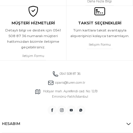
Daha Fazla Bilgi
1.749 TL
Türen Kadin Desenli Kisa Kol Dokuma Pijama Takimi
YENİ
MÜŞTERİ HİZMETLERİ
TAKSİT SEÇENEKLERİ
Detaylı bilgi ve destek için 0541
Tüm kartlara taksit avantajıyla
508 87 36 numaralı müşteri
alışverişinizi kolayca tamamlayın.
1.749 TL
hattımızdan bizimle iletişime
Türen Kadin Desenli Kisa Kol Dokuma Pijama Takimi
İletişim Formu
geçebilirsiniz.
YENİ
İletişim Formu
1.749 TL
0541 508 87 36
siparis@turen.com.tr
Hobyar mah. Aşirefendi cad. No: 12/B
Eminönü-Fatih/İstanbul
HESABIM