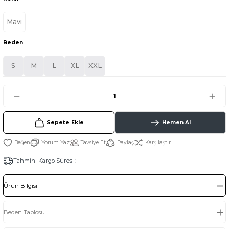
Mavi
Beden
S
M
L
XL
XXL
Sepete Ekle
Hemen Al
Yorum Yaz
Tavsiye Et
Paylaş
Karşılaştır
Tahmini Kargo Süresi :
Ürün Bilgisi
Beden Tablosu