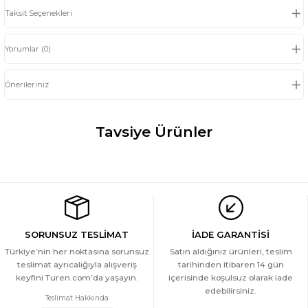
Taksit Seçenekleri
Yorumlar (0)
Önerileriniz
Tavsiye Ürünler
Türen Kadin Desenli Kisa Kol Dokuma Pijama Takimi
YENİ
1.749 TL
Türen Kadin Desenli Kisa Kol Dokuma Pijama Takimi
SORUNSUZ TESLİMAT
İADE GARANTİSİ
YENİ
Türkiye’nin her noktasına sorunsuz
Satın aldığınız ürünleri, teslim
teslimat ayrıcalığıyla alışveriş
tarihinden itibaren 14 gün
1.749 TL
keyfini Turen.com’da yaşayın.
içerisinde koşulsuz olarak iade
Türen Kadin Desenli Kisa Kol Dokuma Pijama Takimi
edebilirsiniz.
YENİ
Teslimat Hakkında