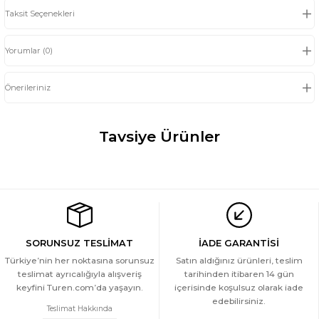
Taksit Seçenekleri
Yorumlar (0)
Önerileriniz
Tavsiye Ürünler
Türen Kadin Desenli Dokuma Sort Pijama Takimi
YENİ
1.499 TL
Türen Kadin Desenli Dokuma Sort Pijama Takimi
SORUNSUZ TESLİMAT
İADE GARANTİSİ
YENİ
Türkiye’nin her noktasına sorunsuz
Satın aldığınız ürünleri, teslim
teslimat ayrıcalığıyla alışveriş
tarihinden itibaren 14 gün
1.499 TL
keyfini Turen.com’da yaşayın.
içerisinde koşulsuz olarak iade
Türen Kadin Desenli Dokuma Sort Pijama Takimi
edebilirsiniz.
YENİ
Teslimat Hakkında