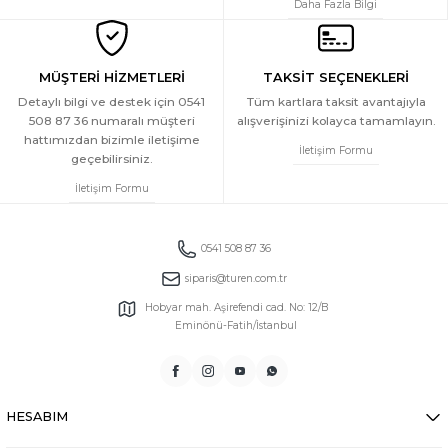
Daha Fazla Bilgi
1.499 TL
Türen Kadin Desenli Dokuma Sort Pijama Takimi
YENİ
MÜŞTERİ HİZMETLERİ
TAKSİT SEÇENEKLERİ
Detaylı bilgi ve destek için 0541
Tüm kartlara taksit avantajıyla
508 87 36 numaralı müşteri
alışverişinizi kolayca tamamlayın.
1.499 TL
hattımızdan bizimle iletişime
İletişim Formu
geçebilirsiniz.
İletişim Formu
0541 508 87 36
siparis@turen.com.tr
Hobyar mah. Aşirefendi cad. No: 12/B
Eminönü-Fatih/İstanbul
HESABIM