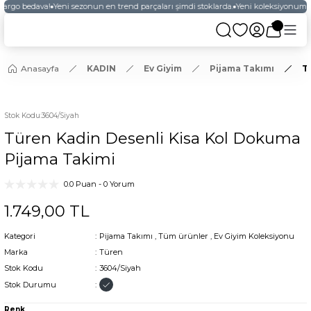
kargo bedava!
Yeni sezonun en trend parçaları şimdi stoklarda.
Yeni koleksiyonumuz
Anasayfa
KADIN
Ev Giyim
Pijama Takımı
T
YENİ
Stok Kodu
:
3604/Siyah
Türen Kadin Desenli Kisa Kol Dokuma
Pijama Takimi
0.0 Puan - 0 Yorum
1.749,00 TL
Kategori
Pijama Takımı
,
Tüm ürünler
,
Ev Giyim Koleksiyonu
Marka
Türen
Stok Kodu
3604/Siyah
Stok Durumu
Renk