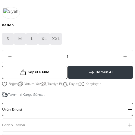
Beden
S
M
L
XL
XXL
Sepete Ekle
Hemen Al
Yorum Yaz
Tavsiye Et
Paylaş
Karşılaştır
Tahmini Kargo Süresi :
Ürün Bilgisi
Beden Tablosu