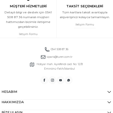
MÜŞTERİ HİZMETLERİ
TAKSİT SEÇENEKLERİ
Detaylı bilgi ve destek için 0541
Tüm kartlara taksit avantajıyla
508 87 36 numaralı müşteri
alışverişinizi kolayca tamamlayın.
hattımızdan bizimle iletişime
İletişim Formu
geçebilirsiniz.
İletişim Formu
0541 508 87 36
siparis@turen.com.tr
Hobyar mah. Aşirefendi cad. No: 12/B
Eminönü-Fatih/İstanbul
HESABIM
HAKKIMIZDA
BİZE ULAŞIN