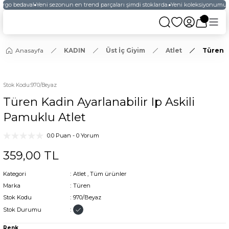
argo bedava!
Yeni sezonun en trend parçaları şimdi stoklarda.
Yeni koleksiyonumuzu
Anasayfa
KADIN
Üst İç Giyim
Atlet
Türen K
Stok Kodu
:
970/Beyaz
Türen Kadin Ayarlanabilir Ip Askili
Pamuklu Atlet
0.0 Puan - 0 Yorum
359,00 TL
Kategori
Atlet
,
Tüm ürünler
Marka
Türen
Stok Kodu
970/Beyaz
Stok Durumu
Renk