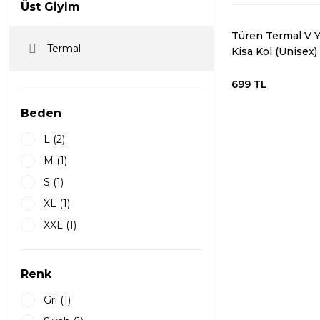
Üst Giyim
Türen Termal V 
Termal
Kisa Kol (Unisex)
699 TL
Beden
L (2)
M (1)
S (1)
XL (1)
XXL (1)
Renk
Gri (1)