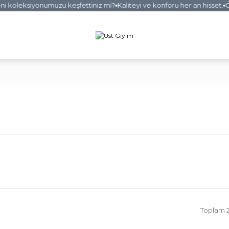
 koleksiyonumuzu keşfettiniz mi?
Kaliteyi ve konforu her an hisset.
Güv
Toplam 2