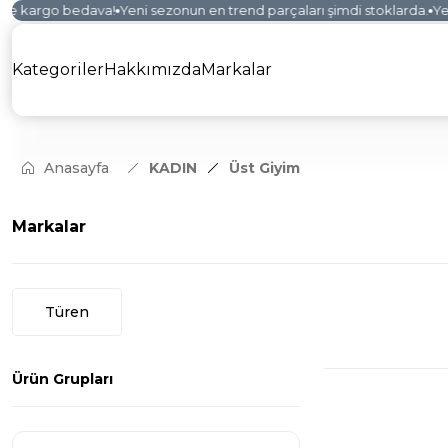
de kargo bedava!
Yeni sezonun en trend parçaları şimdi stoklarda.
Yeni
Kategoriler
Hakkımızda
Markalar
Anasayfa
KADIN
Üst Giyim
Markalar
Türen
Ürün Grupları