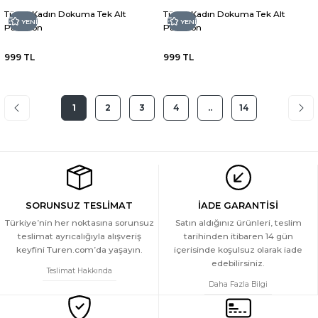
Türen Kadın Dokuma Tek Alt
Türen Kadın Dokuma Tek Alt
YENİ
YENİ
Pantolon
Pantolon
999 TL
999 TL
1
2
3
4
..
14
SORUNSUZ TESLİMAT
İADE GARANTİSİ
Türkiye’nin her noktasına sorunsuz
Satın aldığınız ürünleri, teslim
teslimat ayrıcalığıyla alışveriş
tarihinden itibaren 14 gün
keyfini Turen.com’da yaşayın.
içerisinde koşulsuz olarak iade
edebilirsiniz.
Teslimat Hakkında
Daha Fazla Bilgi