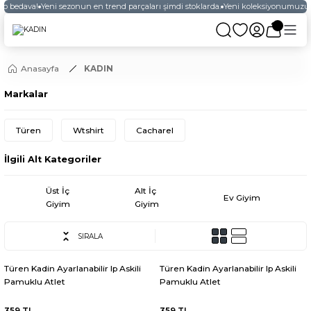
go bedava!
Yeni sezonun en trend parçaları şimdi stoklarda.
Yeni koleksiyonumuzu ke
Anasayfa
KADIN
Markalar
Türen
Wtshirt
Cacharel
İlgili Alt Kategoriler
Üst İç
Alt İç
Ev Giyim
Giyim
Giyim
SIRALA
Türen Kadin Ayarlanabilir Ip Askili
Türen Kadin Ayarlanabilir Ip Askili
Pamuklu Atlet
Pamuklu Atlet
359 TL
359 TL