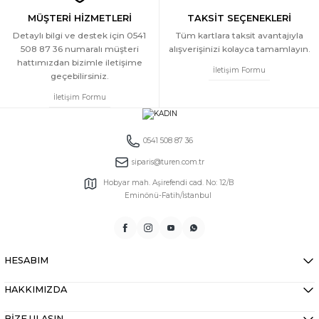
MÜŞTERİ HİZMETLERİ
TAKSİT SEÇENEKLERİ
Detaylı bilgi ve destek için 0541
Tüm kartlara taksit avantajıyla
508 87 36 numaralı müşteri
alışverişinizi kolayca tamamlayın.
hattımızdan bizimle iletişime
İletişim Formu
geçebilirsiniz.
İletişim Formu
0541 508 87 36
siparis@turen.com.tr
Hobyar mah. Aşirefendi cad. No: 12/B
Eminönü-Fatih/İstanbul
HESABIM
HAKKIMIZDA
BİZE ULAŞIN