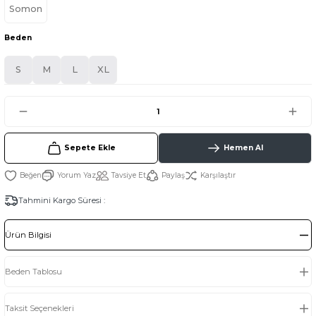
Somon
Beden
S
M
L
XL
Sepete Ekle
Hemen Al
Yorum Yaz
Tavsiye Et
Paylaş
Karşılaştır
Tahmini Kargo Süresi :
Ürün Bilgisi
Beden Tablosu
Taksit Seçenekleri