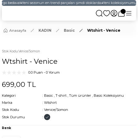
argo bedava!
Yeni sezonun en trend parçaları şimdi stoklarda.
Yeni koleksiyonumuzu
Anasayfa
KADIN
Basic
Wtshirt - Venice
YENİ
Stok Kodu
:
Venice/Somon
Wtshirt - Venice
0.0 Puan - 0 Yorum
699,00 TL
Kategori
Basic
,
T-shirt
,
Tüm ürünler
,
Basic Koleksiyonu
Marka
Wtshirt
Stok Kodu
Venice/Somon
Stok Durumu
Renk