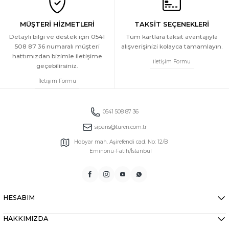
MÜŞTERİ HİZMETLERİ
TAKSİT SEÇENEKLERİ
Detaylı bilgi ve destek için 0541
Tüm kartlara taksit avantajıyla
508 87 36 numaralı müşteri
alışverişinizi kolayca tamamlayın.
hattımızdan bizimle iletişime
İletişim Formu
geçebilirsiniz.
İletişim Formu
0541 508 87 36
siparis@turen.com.tr
Hobyar mah. Aşirefendi cad. No: 12/B
Eminönü-Fatih/İstanbul
HESABIM
HAKKIMIZDA