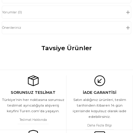
Yorumlar (0)
Önerileriniz
Tavsiye Ürünler
Wtshirt - Venice
Wtshirt - Venice
Wtshirt - Venice
Wtshirt - Venice
YENİ
YENİ
YENİ
699 TL
699 TL
699 TL
699 TL
Wtshirt - Venice
Wtshirt - Venice
Wtshirt - Venice
SORUNSUZ TESLİMAT
İADE GARANTİSİ
YENİ
YENİ
Türkiye’nin her noktasına sorunsuz
Satın aldığınız ürünleri, teslim
teslimat ayrıcalığıyla alışveriş
tarihinden itibaren 14 gün
699 TL
699 TL
699 TL
keyfini Turen.com’da yaşayın.
içerisinde koşulsuz olarak iade
edebilirsiniz.
Teslimat Hakkında
Daha Fazla Bilgi