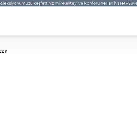
eksiyonumuzu keşfettiniz mi?
Kaliteyi ve konforu her an hisset.
Güvenli
ndon