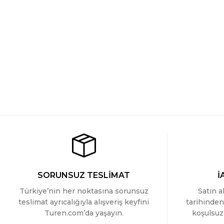
Wtshirt - London
Wtshirt - London
Wtshirt - London
YENİ
YENİ
699 TL
699 TL
699 TL
SORUNSUZ TESLİMAT
İ
Türkiye’nin her noktasına sorunsuz
Satın a
teslimat ayrıcalığıyla alışveriş keyfini
tarihinden
Turen.com’da yaşayın.
koşulsuz 