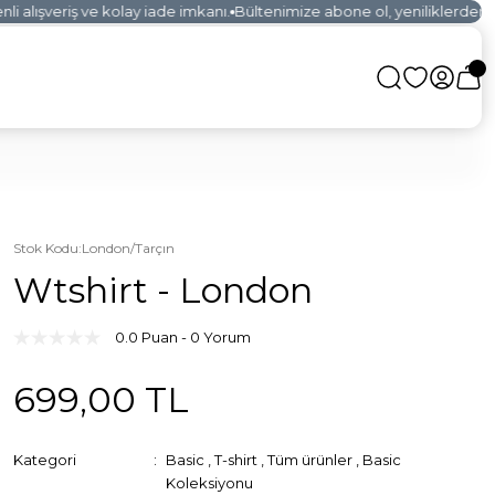
 alışveriş ve kolay iade imkanı.
Bültenimize abone ol, yeniliklerden ilk
Stok Kodu
:
London/Tarçın
Wtshirt - London
0.0 Puan - 0 Yorum
699,00 TL
Kategori
Basic
,
T-shirt
,
Tüm ürünler
,
Basic
Koleksiyonu