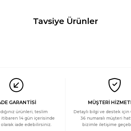
Tavsiye Ürünler
Wtshirt - London
Wtshirt - London
Wtshirt - London
699 TL
699 TL
699 TL
ADE GARANTİSİ
MÜŞTERİ HİZMET
ldığınız ürünleri, teslim
Detaylı bilgi ve destek için
 itibaren 14 gün içerisinde
36 numaralı müşteri ha
olarak iade edebilirsiniz.
bizimle iletişime geçebi