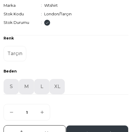
Marka
Wtshirt
Stok Kodu
London/Tarçın
Stok Durumu
Renk
Tarçın
Beden
S
M
L
XL