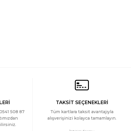
Wtshirt - London
699 TL
LERİ
TAKSİT SEÇENEKLERİ
 0541 508 87
Tüm kartlara taksit avantajıyla
ttımızdan
alışverişinizi kolayca tamamlayın.
lirsiniz.