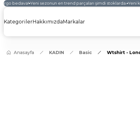
argo bedava!
Yeni sezonun en trend parçaları şimdi stoklarda.
Yeni kol
Kategoriler
Hakkımızda
Markalar
Anasayfa
KADIN
Basic
Wtshirt - Lo