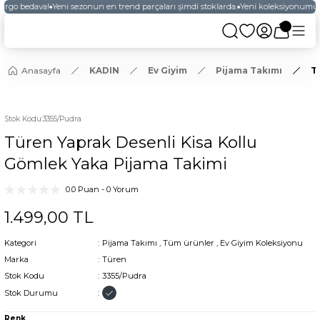
kargo bedava!
Yeni sezonun en trend parçaları şimdi stoklarda.
Yeni koleksiyonumuzu
Anasayfa
KADIN
Ev Giyim
Pijama Takımı
T
YENİ
Stok Kodu
:
3355/Pudra
Türen Yaprak Desenli Kisa Kollu
Gömlek Yaka Pijama Takimi
0.0 Puan - 0 Yorum
1.499,00 TL
Kategori
Pijama Takımı
,
Tüm ürünler
,
Ev Giyim Koleksiyonu
Marka
Türen
Stok Kodu
3355/Pudra
Stok Durumu
Renk