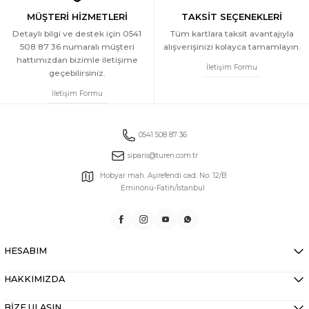
MÜŞTERİ HİZMETLERİ
TAKSİT SEÇENEKLERİ
Detaylı bilgi ve destek için 0541
Tüm kartlara taksit avantajıyla
508 87 36 numaralı müşteri
alışverişinizi kolayca tamamlayın.
hattımızdan bizimle iletişime
İletişim Formu
geçebilirsiniz.
İletişim Formu
0541 508 87 36
siparis@turen.com.tr
Hobyar mah. Aşirefendi cad. No: 12/B
Eminönü-Fatih/İstanbul
HESABIM
HAKKIMIZDA
BİZE ULAŞIN