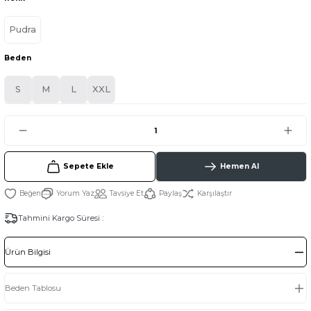
Pudra
Beden
S
M
L
XXL
Sepete Ekle
Hemen Al
Yorum Yaz
Tavsiye Et
Paylaş
Karşılaştır
Tahmini Kargo Süresi :
Ürün Bilgisi
Beden Tablosu