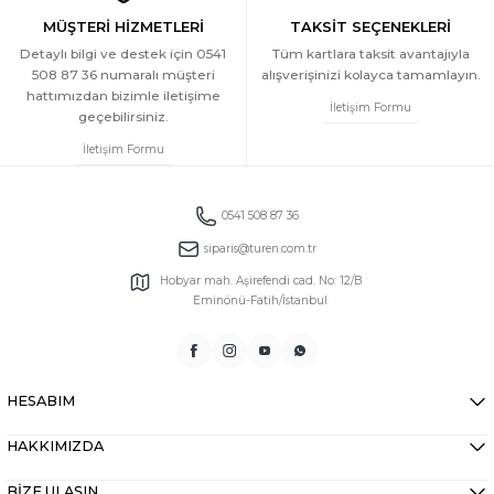
MÜŞTERİ HİZMETLERİ
TAKSİT SEÇENEKLERİ
Detaylı bilgi ve destek için 0541
Tüm kartlara taksit avantajıyla
508 87 36 numaralı müşteri
alışverişinizi kolayca tamamlayın.
hattımızdan bizimle iletişime
İletişim Formu
geçebilirsiniz.
İletişim Formu
0541 508 87 36
siparis@turen.com.tr
Hobyar mah. Aşirefendi cad. No: 12/B
Eminönü-Fatih/İstanbul
HESABIM
HAKKIMIZDA
BİZE ULAŞIN