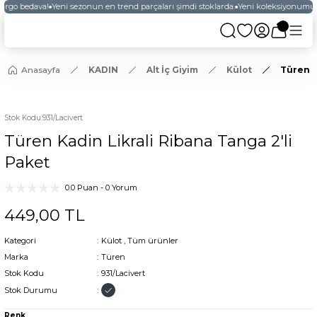
kargo bedava!
Yeni sezonun en trend parçaları şimdi stoklarda.
Yeni koleksiyonumuzu
Anasayfa
KADIN
Alt İç Giyim
Külot
Türen K
YENİ
Stok Kodu
:
931/Lacivert
Türen Kadin Likrali Ribana Tanga 2'li
Paket
0.0 Puan - 0 Yorum
449,00 TL
Kategori
Külot
,
Tüm ürünler
Marka
Türen
Stok Kodu
931/Lacivert
Stok Durumu
Renk