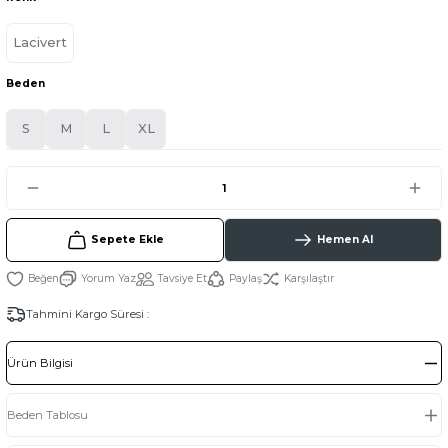
Lacivert
Beden
S
M
L
XL
Sepete Ekle
Hemen Al
Yorum Yaz
Tavsiye Et
Paylaş
Karşılaştır
Tahmini Kargo Süresi :
Ürün Bilgisi
Beden Tablosu