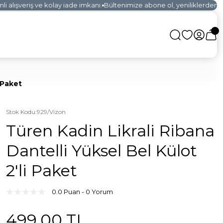
alışveriş ve kolay iade imkanı.
Bültenimize abone ol, yeniliklerden ilk s
 Paket
Stok Kodu
:
929/Vizon
Türen Kadin Likrali Ribana
Dantelli Yüksel Bel Külot
2'li Paket
0.0 Puan - 0 Yorum
499,00 TL