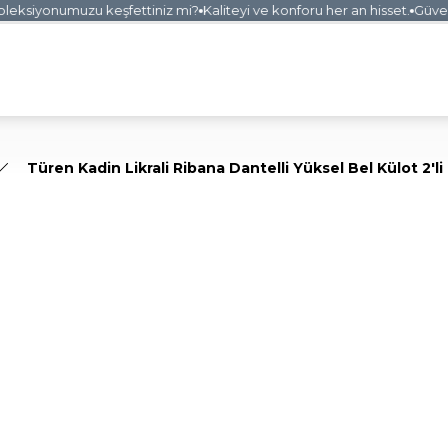
ksiyonumuzu keşfettiniz mi?
Kaliteyi ve konforu her an hisset.
Güvenli 
Türen Kadin Likrali Ribana Dantelli Yüksel Bel Külot 2'li