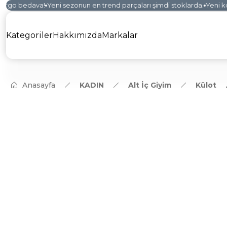
rgo bedava!
Yeni sezonun en trend parçaları şimdi stoklarda.
Yeni kole
Kategoriler
Hakkımızda
Markalar
Anasayfa
KADIN
Alt İç Giyim
Külot
YENİ