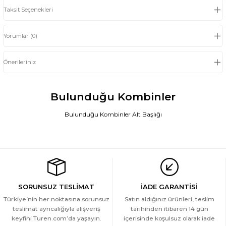
Taksit Seçenekleri
Yorumlar (0)
Önerileriniz
Bulunduğu Kombinler
Bulunduğu Kombinler Alt Başlığı
Türen Kadin Likrali Ribana Dantelli Bikini Külot 2'li Paket
YENİ
449 TL
SORUNSUZ TESLİMAT
İADE GARANTİSİ
Türkiye’nin her noktasına sorunsuz
Satın aldığınız ürünleri, teslim
teslimat ayrıcalığıyla alışveriş
tarihinden itibaren 14 gün
keyfini Turen.com’da yaşayın.
içerisinde koşulsuz olarak iade