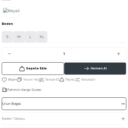
Beden
S
M
L
XL
Sepete Ekle
Hemen Al
Yorum Yaz
Tavsiye Et
Paylaş
Karşılaştır
Tahmini Kargo Süresi :
Ürün Bilgisi
Beden Tablosu