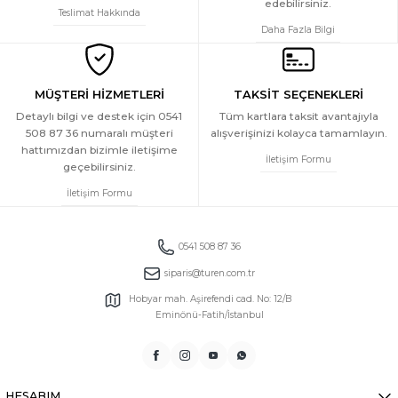
edebilirsiniz.
Teslimat Hakkında
Daha Fazla Bilgi
MÜŞTERİ HİZMETLERİ
TAKSİT SEÇENEKLERİ
Detaylı bilgi ve destek için 0541
Tüm kartlara taksit avantajıyla
508 87 36 numaralı müşteri
alışverişinizi kolayca tamamlayın.
hattımızdan bizimle iletişime
İletişim Formu
geçebilirsiniz.
İletişim Formu
0541 508 87 36
siparis@turen.com.tr
Hobyar mah. Aşirefendi cad. No: 12/B
Eminönü-Fatih/İstanbul
HESABIM