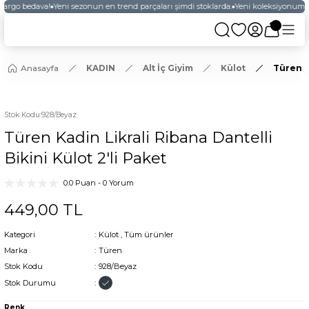
kargo bedava!
Yeni sezonun en trend parçaları şimdi stoklarda.
Yeni koleksiyonumuz
Anasayfa
KADIN
Alt İç Giyim
Külot
Türen Ka
YENİ
Stok Kodu
:
928/Beyaz
Türen Kadin Likrali Ribana Dantelli
Bikini Külot 2'li Paket
0.0 Puan - 0 Yorum
449,00 TL
Kategori
Külot
,
Tüm ürünler
Marka
Türen
Stok Kodu
928/Beyaz
Stok Durumu
Renk