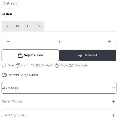
Antrasit
Beden
S
M
L
XL
Sepete Ekle
Hemen Al
Yorum Yaz
Tavsiye Et
Paylaş
Karşılaştır
Tahmini Kargo Süresi :
Ürün Bilgisi
Beden Tablosu
Taksit Seçenekleri