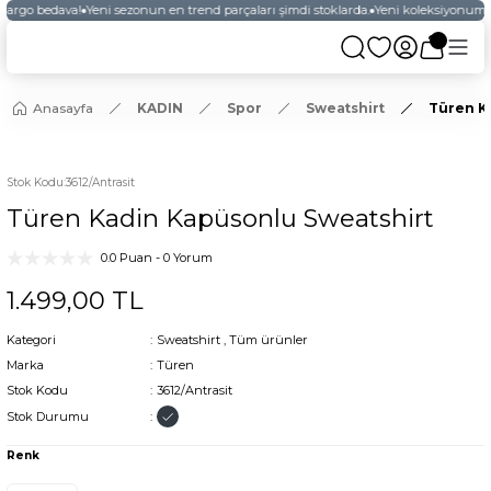
 kargo bedava!
Yeni sezonun en trend parçaları şimdi stoklarda.
Yeni koleksiyonumuz
Anasayfa
KADIN
Spor
Sweatshirt
Türen K
YENİ
Stok Kodu
:
3612/Antrasit
Türen Kadin Kapüsonlu Sweatshirt
0.0 Puan - 0 Yorum
1.499,00 TL
Kategori
Sweatshirt
,
Tüm ürünler
Marka
Türen
Stok Kodu
3612/Antrasit
Stok Durumu
Renk