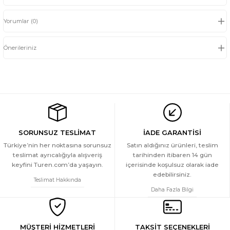
Yorumlar (0)
Önerileriniz
SORUNSUZ TESLİMAT
İADE GARANTİSİ
Türkiye’nin her noktasına sorunsuz
Satın aldığınız ürünleri, teslim
teslimat ayrıcalığıyla alışveriş
tarihinden itibaren 14 gün
keyfini Turen.com’da yaşayın.
içerisinde koşulsuz olarak iade
edebilirsiniz.
Teslimat Hakkında
Daha Fazla Bilgi
MÜŞTERİ HİZMETLERİ
TAKSİT SEÇENEKLERİ