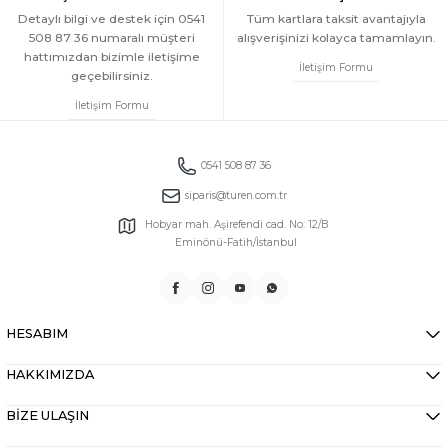
Detaylı bilgi ve destek için 0541
Tüm kartlara taksit avantajıyla
508 87 36 numaralı müşteri
alışverişinizi kolayca tamamlayın.
hattımızdan bizimle iletişime
İletişim Formu
geçebilirsiniz.
İletişim Formu
0541 508 87 36
siparis@turen.com.tr
Hobyar mah. Aşirefendi cad. No: 12/B
Eminönü-Fatih/İstanbul
HESABIM
HAKKIMIZDA
BİZE ULAŞIN