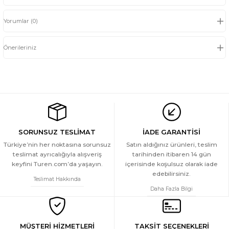
Yorumlar (0)
Önerileriniz
SORUNSUZ TESLİMAT
İADE GARANTİSİ
Türkiye’nin her noktasına sorunsuz
Satın aldığınız ürünleri, teslim
teslimat ayrıcalığıyla alışveriş
tarihinden itibaren 14 gün
keyfini Turen.com’da yaşayın.
içerisinde koşulsuz olarak iade
edebilirsiniz.
Teslimat Hakkında
Daha Fazla Bilgi
MÜŞTERİ HİZMETLERİ
TAKSİT SEÇENEKLERİ