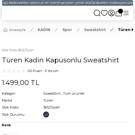
kargo bedava!
Yeni sezonun en trend parçaları şimdi stoklarda.
Yeni koleksiyonumuzu
Anasayfa
KADIN
Spor
Sweatshirt
Türen K
YENİ
Stok Kodu
:
3612/Siyah
Türen Kadin Kapüsonlu Sweatshirt
0.0 Puan - 0 Yorum
1.499,00 TL
Kategori
Sweatshirt
,
Tüm ürünler
Marka
Türen
Stok Kodu
3612/Siyah
Stok Durumu
Renk