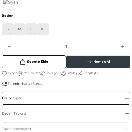
Beden
S
M
L
XL
Sepete Ekle
Hemen Al
Yorum Yaz
Tavsiye Et
Paylaş
Karşılaştır
Tahmini Kargo Süresi :
Ürün Bilgisi
Beden Tablosu
Taksit Seçenekleri