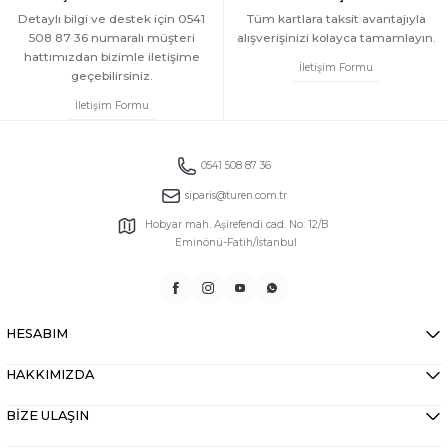
Detaylı bilgi ve destek için 0541
Tüm kartlara taksit avantajıyla
508 87 36 numaralı müşteri
alışverişinizi kolayca tamamlayın.
hattımızdan bizimle iletişime
İletişim Formu
geçebilirsiniz.
İletişim Formu
0541 508 87 36
siparis@turen.com.tr
Hobyar mah. Aşirefendi cad. No: 12/B
Eminönü-Fatih/İstanbul
HESABIM
HAKKIMIZDA
BİZE ULAŞIN