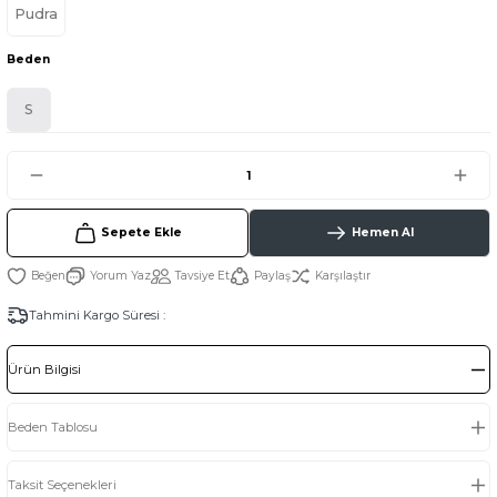
Pudra
Beden
S
Sepete Ekle
Hemen Al
Yorum Yaz
Tavsiye Et
Paylaş
Karşılaştır
Tahmini Kargo Süresi :
Ürün Bilgisi
Beden Tablosu
Taksit Seçenekleri