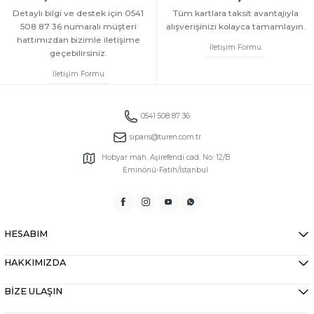
Detaylı bilgi ve destek için 0541
Tüm kartlara taksit avantajıyla
508 87 36 numaralı müşteri
alışverişinizi kolayca tamamlayın.
hattımızdan bizimle iletişime
İletişim Formu
geçebilirsiniz.
İletişim Formu
0541 508 87 36
siparis@turen.com.tr
Hobyar mah. Aşirefendi cad. No: 12/B
Eminönü-Fatih/İstanbul
HESABIM
HAKKIMIZDA
BİZE ULAŞIN