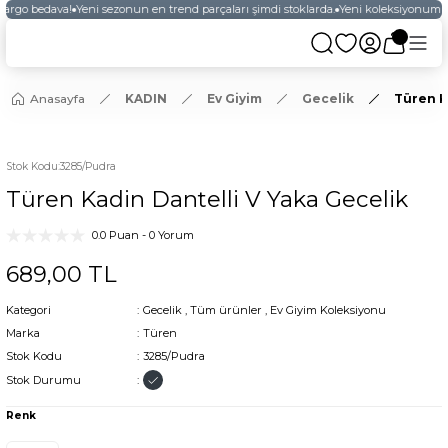
kargo bedava!
Yeni sezonun en trend parçaları şimdi stoklarda.
Yeni koleksiyonumuz
Anasayfa
KADIN
Ev Giyim
Gecelik
Türen K
Stok Kodu
:
3285/Pudra
Türen Kadin Dantelli V Yaka Gecelik
0.0 Puan - 0 Yorum
689,00 TL
Kategori
Gecelik
,
Tüm ürünler
,
Ev Giyim Koleksiyonu
Marka
Türen
Stok Kodu
3285/Pudra
Stok Durumu
Renk