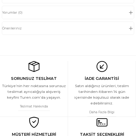
Yorumlar (0)
Önerileriniz
SORUNSUZ TESLİMAT
İADE GARANTİSİ
Türkiye’nin her noktasına sorunsuz
Satın aldığınız ürünleri, teslim
teslimat ayrıcalığıyla alışveriş
tarihinden itibaren 14 gün
keyfini Turen.com’da yaşayın.
içerisinde koşulsuz olarak iade
edebilirsiniz.
Teslimat Hakkında
Daha Fazla Bilgi
MÜŞTERİ HİZMETLERİ
TAKSİT SEÇENEKLERİ