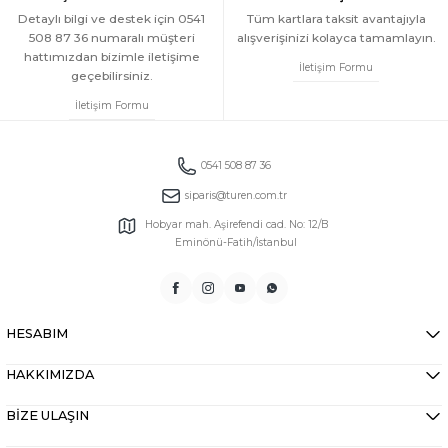
Detaylı bilgi ve destek için 0541
Tüm kartlara taksit avantajıyla
508 87 36 numaralı müşteri
alışverişinizi kolayca tamamlayın.
hattımızdan bizimle iletişime
İletişim Formu
geçebilirsiniz.
İletişim Formu
0541 508 87 36
siparis@turen.com.tr
Hobyar mah. Aşirefendi cad. No: 12/B
Eminönü-Fatih/İstanbul
HESABIM
HAKKIMIZDA
BİZE ULAŞIN