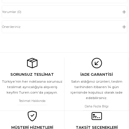
Yorumlar (0)
Önerileriniz
SORUNSUZ TESLİMAT
İADE GARANTİSİ
Türkiye’nin her noktasına sorunsuz
Satın aldığınız ürünleri, teslim
teslimat ayrıcalığıyla alışveriş
tarihinden itibaren 14 gün
keyfini Turen.com’da yaşayın.
içerisinde koşulsuz olarak iade
edebilirsiniz.
Teslimat Hakkında
Daha Fazla Bilgi
MÜŞTERİ HİZMETLERİ
TAKSİT SEÇENEKLERİ