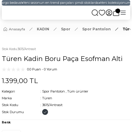
 kargo bedava!
Yeni sezonun en trend parçaları şimdi stoklarda.
Yeni koleksiyonumuz
Anasayfa
KADIN
Spor
Spor Pantolon
Türe
YENİ
Stok Kodu
:
3615/Antrasit
Türen Kadin Boru Paça Esofman Alti
0.0 Puan - 0 Yorum
1.399,00 TL
Kategori
Spor Pantolon
,
Tüm ürünler
Marka
Türen
Stok Kodu
3615/Antrasit
Stok Durumu
Renk