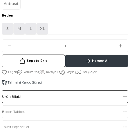
Antrasit
Beden
S
M
L
XL
Sepete Ekle
Hemen Al
Yorum Yaz
Tavsiye Et
Paylaş
Karşılaştır
Tahmini Kargo Süresi :
Ürün Bilgisi
Beden Tablosu
Taksit Seçenekleri