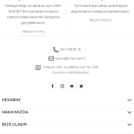
Detaylı bilgi ve destek için 0541
Tüm kartlara taksit avantajıyla
508 87 36 numaralı müşteri
alışverişinizi kolayca tamamlayın.
hattımızdan bizimle iletişime
İletişim Formu
geçebilirsiniz.
İletişim Formu
0541 508 87 36
siparis@turen.com.tr
Hobyar mah. Aşirefendi cad. No: 12/B
Eminönü-Fatih/İstanbul
HESABIM
HAKKIMIZDA
BİZE ULAŞIN