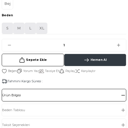
Bej
Beden
S
M
L
XL
Sepete Ekle
Hemen Al
Yorum Yaz
Tavsiye Et
Paylaş
Karşılaştır
Tahmini Kargo Süresi :
Ürün Bilgisi
Beden Tablosu
Taksit Seçenekleri