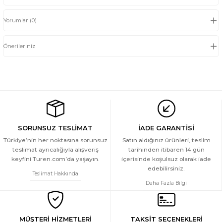
Yorumlar (0)
Önerileriniz
SORUNSUZ TESLİMAT
İADE GARANTİSİ
Türkiye’nin her noktasına sorunsuz
Satın aldığınız ürünleri, teslim
teslimat ayrıcalığıyla alışveriş
tarihinden itibaren 14 gün
keyfini Turen.com’da yaşayın.
içerisinde koşulsuz olarak iade
edebilirsiniz.
Teslimat Hakkında
Daha Fazla Bilgi
MÜŞTERİ HİZMETLERİ
TAKSİT SEÇENEKLERİ