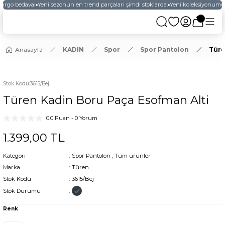
kargo bedava!
Yeni sezonun en trend parçaları şimdi stoklarda.
Yeni koleksiyonumuz
Anasayfa
KADIN
Spor
Spor Pantolon
Türe
YENİ
Stok Kodu
:
3615/Bej
Türen Kadin Boru Paça Esofman Alti
0.0 Puan - 0 Yorum
1.399,00 TL
Kategori
Spor Pantolon
,
Tüm ürünler
Marka
Türen
Stok Kodu
3615/Bej
Stok Durumu
Renk