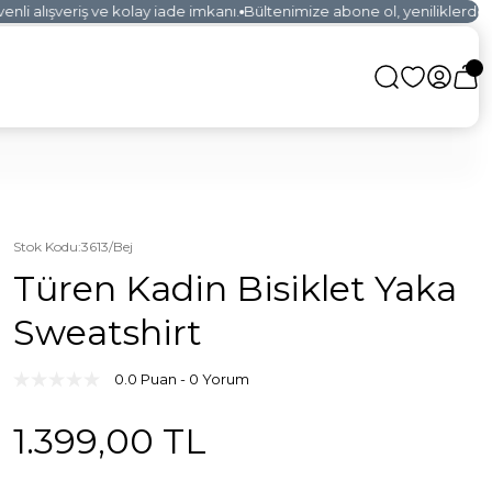
i alışveriş ve kolay iade imkanı.
Bültenimize abone ol, yeniliklerden il
Stok Kodu
:
3613/Bej
Türen Kadin Bisiklet Yaka
Sweatshirt
0.0 Puan - 0 Yorum
1.399,00 TL