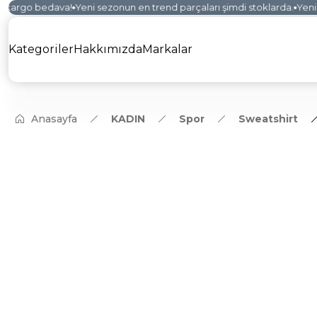
 kargo bedava!
Yeni sezonun en trend parçaları şimdi stoklarda.
Yeni k
Kategoriler
Hakkımızda
Markalar
Anasayfa
KADIN
Spor
Sweatshirt
YENİ