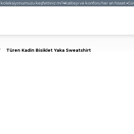
oleksiyonumuzu keşfettiniz mi?
Kaliteyi ve konforu her an hisset.
Güvenl
Türen Kadin Bisiklet Yaka Sweatshirt