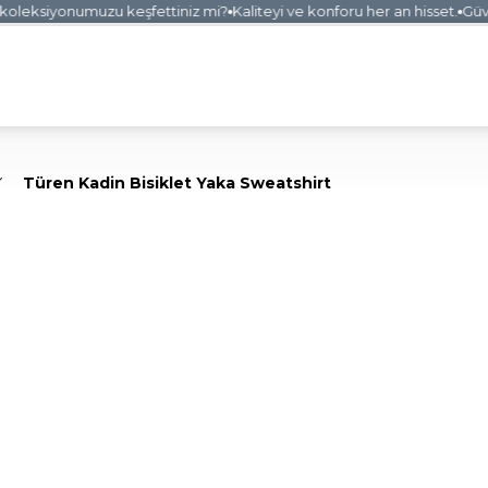
leksiyonumuzu keşfettiniz mi?
Kaliteyi ve konforu her an hisset.
Güvenl
Türen Kadin Bisiklet Yaka Sweatshirt