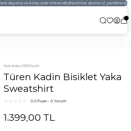
i alışveriş ve kolay iade imkanı.
Bültenimize abone ol, yeniliklerden il
Stok Kodu
:
3613/Siyah
Türen Kadin Bisiklet Yaka
Sweatshirt
0.0 Puan - 0 Yorum
1.399,00 TL