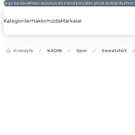
kargo bedava!
Yeni sezonun en trend parçaları şimdi stoklarda.
Yeni ko
Kategoriler
Hakkımızda
Markalar
Anasayfa
KADIN
Spor
Sweatshirt
YENİ