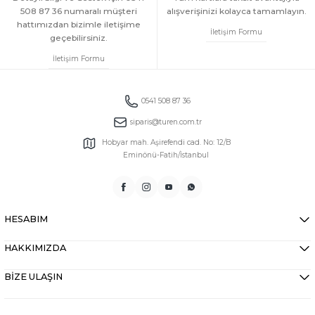
508 87 36 numaralı müşteri
alışverişinizi kolayca tamamlayın.
hattımızdan bizimle iletişime
İletişim Formu
geçebilirsiniz.
İletişim Formu
0541 508 87 36
siparis@turen.com.tr
Hobyar mah. Aşirefendi cad. No: 12/B
Eminönü-Fatih/İstanbul
HESABIM
HAKKIMIZDA
BİZE ULAŞIN