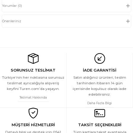
Yorumlar (0)
Önerileriniz
SORUNSUZ TESLİMAT
İADE GARANTİSİ
Türkiye’nin her noktasına sorunsuz
Satın aldığınız ürünleri, teslim
teslimat ayrıcalığıyla alışveriş
tarihinden itibaren 14 gün
keyfini Turen.com’da yaşayın.
içerisinde koşulsuz olarak iade
edebilirsiniz.
Teslimat Hakkında
Daha Fazla Bilgi
MÜŞTERİ HİZMETLERİ
TAKSİT SEÇENEKLERİ
Detaylı bilgi ve destek için 0541
Tüm kartlara taksit avantajıyla