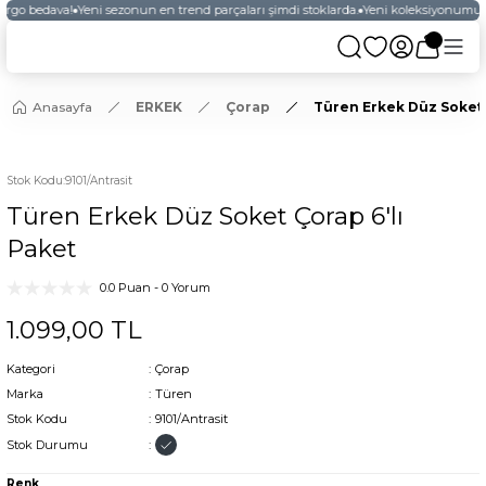
argo bedava!
Yeni sezonun en trend parçaları şimdi stoklarda.
Yeni koleksiyonumuzu
Anasayfa
ERKEK
Çorap
Türen Erkek Düz Soket 
Stok Kodu
:
9101/Antrasit
Türen Erkek Düz Soket Çorap 6'lı
Paket
0.0 Puan - 0 Yorum
1.099,00 TL
Kategori
Çorap
Marka
Türen
Stok Kodu
9101/Antrasit
Stok Durumu
Renk