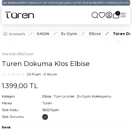
argo bedava!
Yeni sezonun en trend parçaları şimdi stoklarda.
Yeni koleksiyonumuzu
0
Anasayfa
KADIN
Ev Giyim
Elbise
Türen Do
YENİ
Stok Kodu
:
3602/Siyah
Türen Dokuma Klos Elbise
0.0 Puan - 0 Yorum
1.399,00 TL
Kategori
Elbise
,
Tüm ürünler
,
Ev Giyim Koleksiyonu
Marka
Türen
Stok Kodu
3602/Siyah
Stok Durumu
Renk