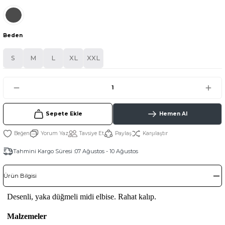
Beden
S
M
L
XL
XXL
Sepete Ekle
Hemen Al
Yorum Yaz
Tavsiye Et
Paylaş
Karşılaştır
Tahmini Kargo Süresi :
07 Ağustos - 10 Ağustos
Ürün Bilgisi
Desenli, yaka düğmeli midi elbise. Rahat kalıp.
Malzemeler