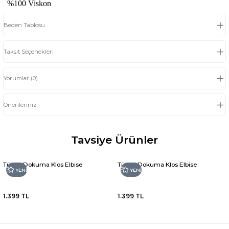
%100 Viskon
Beden Tablosu
Taksit Seçenekleri
Yorumlar (0)
Önerileriniz
Tavsiye Ürünler
Türen Dokuma Klos Elbise
Türen Dokuma Klos Elbise
YENİ
YENİ
1.399 TL
1.399 TL