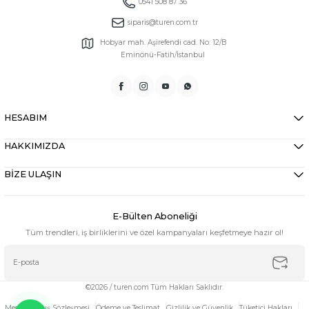
0541 508 87 36
siparis@turen.com.tr
Hobyar mah. Aşirefendi cad. No: 12/B
Eminönü-Fatih/İstanbul
HESABIM
HAKKIMIZDA
BİZE ULAŞIN
E-Bülten Aboneliği
Tüm trendleri, iş birliklerini ve özel kampanyaları keşfetmeye hazır ol!
©2026 / turen.com Tüm Hakları Saklıdır.
Mesafeli Satış Sözleşmesi
Ödeme ve Teslimat
Gizlilik ve Güvenlik
Tüketici Hakları