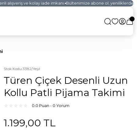
 alışveriş ve kolay iade imkanı.
Bültenimize abone ol, yeniliklerden ilk
mi
Stok Kodu
:
3382/Yeşil
Türen Çiçek Desenli Uzun
Kollu Patli Pijama Takimi
0.0 Puan - 0 Yorum
1.199,00 TL