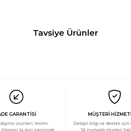
Tavsiye Ürünler
Türen Çiçek Desenli Uzun Kollu Gömlek Yaka Pijama Takim
YENİ
1.199 TL
ADE GARANTİSİ
MÜŞTERİ HİZMET
ldığınız ürünleri, teslim
Detaylı bilgi ve destek için
 itibaren 14 gün içerisinde
36 numaralı müşteri ha