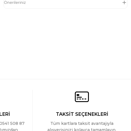
Önerileriniz
i
LERİ
TAKSİT SEÇENEKLERİ
 0541 508 87
Tüm kartlara taksit avantajıyla
ttımızdan
alışverişinizi kolayca tamamlayın.