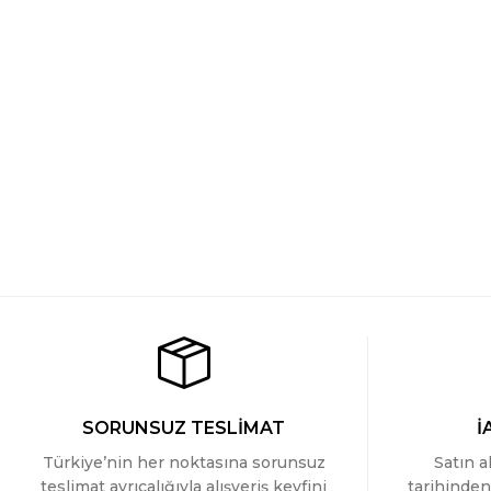
Türen Yaprak Desenli Kisa Kollu Gömlek Yaka Pijama Takimi
YENİ
1.499 TL
SORUNSUZ TESLİMAT
İ
Türkiye’nin her noktasına sorunsuz
Satın a
teslimat ayrıcalığıyla alışveriş keyfini
tarihinden