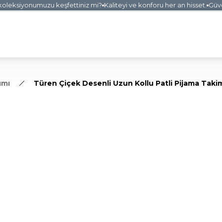
leksiyonumuzu keşfettiniz mi?
Kaliteyi ve konforu her an hisset.
Güvenli
ımı
Türen Çiçek Desenli Uzun Kollu Patli Pijama Taki