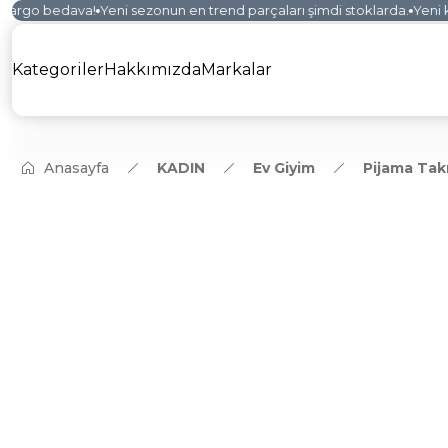
kargo bedava!
Yeni sezonun en trend parçaları şimdi stoklarda.
Yeni ko
Kategoriler
Hakkımızda
Markalar
Anasayfa
KADIN
Ev Giyim
Pijama Tak
YENİ