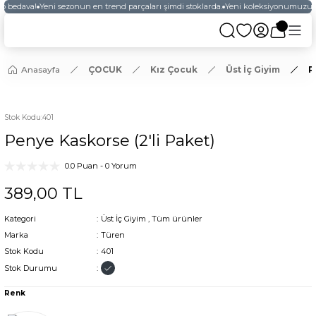
o bedava!
Yeni sezonun en trend parçaları şimdi stoklarda.
Yeni koleksiyonumuzu ke
Anasayfa
ÇOCUK
Kız Çocuk
Üst İç Giyim
P
Stok Kodu
:
401
Penye Kaskorse (2'li Paket)
0.0 Puan - 0 Yorum
389,00 TL
Kategori
Üst İç Giyim
,
Tüm ürünler
Marka
Türen
Stok Kodu
401
Stok Durumu
Renk