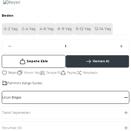
Beden
0-2 Yaş
2-4 Yaş
4-6 Yaş
6-9 Yaş
9-12 Yaş
12-14 Yaş
Sepete Ekle
Hemen Al
Yorum Yaz
Tavsiye Et
Paylaş
Karşılaştır
Tahmini Kargo Süresi :
Ürün Bilgisi
Taksit Seçenekleri
Yorumlar (0)