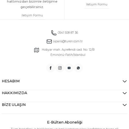
hattımızdan bizimle iletişime
İletişim Formu
geçebilirsiniz.
İletişim Formu
0541 508 87 36
siparis@turen.com.tr
Hobyar mah. Aşirefendi cad. No: 12/B
Eminönü-Fatih/İstanbul
HESABIM
HAKKIMIZDA
BİZE ULAŞIN
E-Bülten Aboneliği
Tüm trendleri, iş birliklerini ve özel kampanyaları keşfetmeye hazır ol!