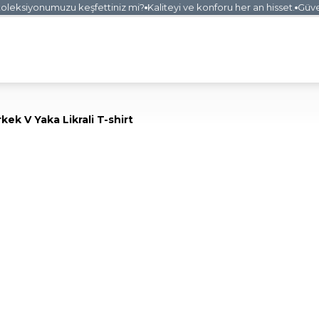
eksiyonumuzu keşfettiniz mi?
Kaliteyi ve konforu her an hisset.
Güvenli
kek V Yaka Likrali T-shirt