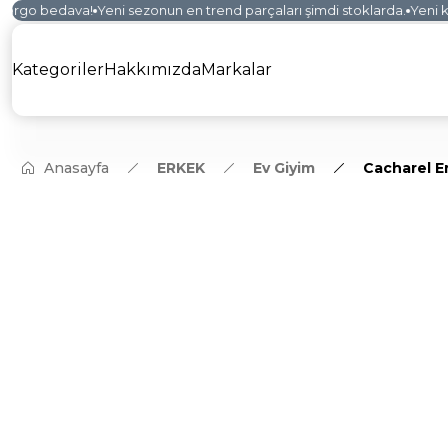
argo bedava!
Yeni sezonun en trend parçaları şimdi stoklarda.
Yeni kol
Kategoriler
Hakkımızda
Markalar
Anasayfa
ERKEK
Ev Giyim
Cacharel Er