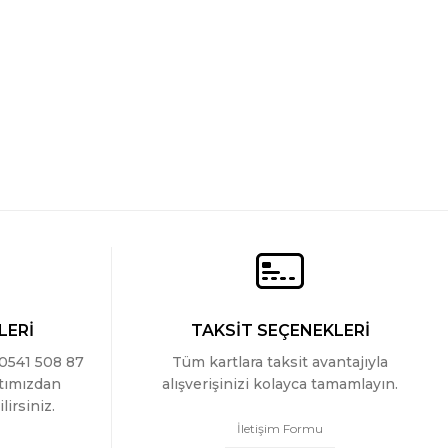
harel Erkek V Yaka Likrali T-shirt
 TL
LERİ
TAKSİT SEÇENEKLERİ
 0541 508 87
Tüm kartlara taksit avantajıyla
ttımızdan
alışverişinizi kolayca tamamlayın.
lirsiniz.
İletişim Formu