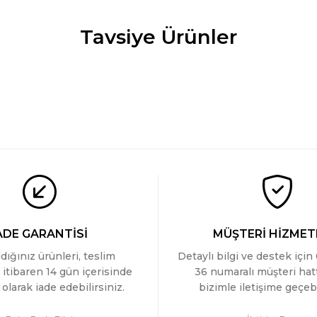
Tavsiye Ürünler
 Likrali T-shirt
Cacharel Erkek V Yaka Likrali T-shirt
Cac
969 TL
969
 Likrali T-shirt
ADE GARANTİSİ
MÜŞTERİ HİZMET
ldığınız ürünleri, teslim
Detaylı bilgi ve destek için
 itibaren 14 gün içerisinde
36 numaralı müşteri ha
olarak iade edebilirsiniz.
bizimle iletişime geçebi