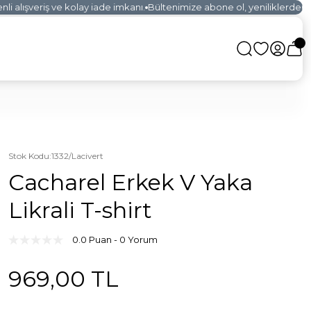
 alışveriş ve kolay iade imkanı.
Bültenimize abone ol, yeniliklerden ilk
Stok Kodu
:
1332/Lacivert
Cacharel Erkek V Yaka
Likrali T-shirt
0.0 Puan - 0 Yorum
969,00 TL