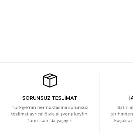
Cacharel Erkek V Yaka Likrali T-shirt
Cacharel Erkek V Yaka
969 TL
969 TL
Cacharel Erkek V Yaka Likrali T-shirt
Cacharel Erkek V Yaka
969 TL
969 TL
SORUNSUZ TESLİMAT
İ
Türkiye’nin her noktasına sorunsuz
Satın a
teslimat ayrıcalığıyla alışveriş keyfini
tarihinden
Turen.com’da yaşayın.
koşulsuz 