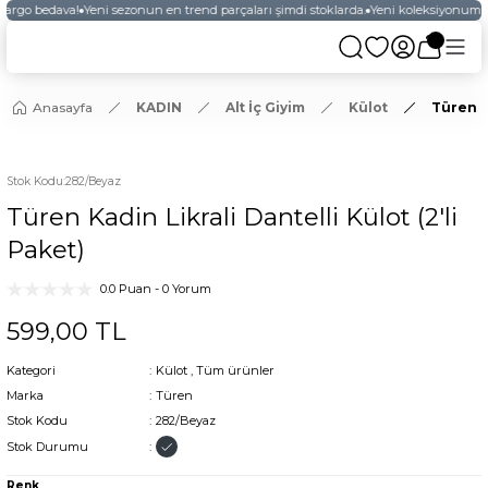
kargo bedava!
Yeni sezonun en trend parçaları şimdi stoklarda.
Yeni koleksiyonumuz
Anasayfa
KADIN
Alt İç Giyim
Külot
Türen Ka
Stok Kodu
:
282/Beyaz
Türen Kadin Likrali Dantelli Külot (2'li
Paket)
0.0 Puan - 0 Yorum
599,00 TL
Kategori
Külot
,
Tüm ürünler
Marka
Türen
Stok Kodu
282/Beyaz
Stok Durumu
Renk