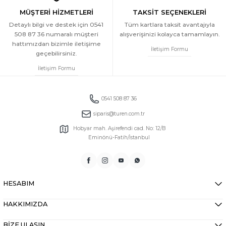
MÜŞTERİ HİZMETLERİ
TAKSİT SEÇENEKLERİ
Detaylı bilgi ve destek için 0541
Tüm kartlara taksit avantajıyla
508 87 36 numaralı müşteri
alışverişinizi kolayca tamamlayın.
hattımızdan bizimle iletişime
İletişim Formu
geçebilirsiniz.
İletişim Formu
0541 508 87 36
siparis@turen.com.tr
Hobyar mah. Aşirefendi cad. No: 12/B
Eminönü-Fatih/İstanbul
HESABIM
HAKKIMIZDA
BİZE ULAŞIN