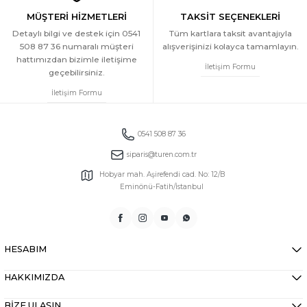
MÜŞTERİ HİZMETLERİ
TAKSİT SEÇENEKLERİ
Detaylı bilgi ve destek için 0541
Tüm kartlara taksit avantajıyla
508 87 36 numaralı müşteri
alışverişinizi kolayca tamamlayın.
hattımızdan bizimle iletişime
İletişim Formu
geçebilirsiniz.
İletişim Formu
0541 508 87 36
siparis@turen.com.tr
Hobyar mah. Aşirefendi cad. No: 12/B
Eminönü-Fatih/İstanbul
HESABIM
HAKKIMIZDA
BİZE ULAŞIN