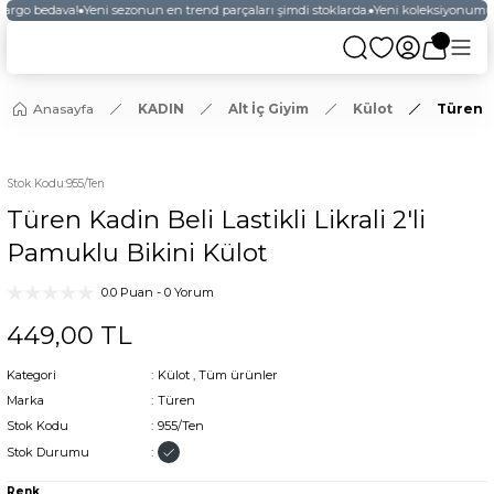
kargo bedava!
Yeni sezonun en trend parçaları şimdi stoklarda.
Yeni koleksiyonumuz
Anasayfa
KADIN
Alt İç Giyim
Külot
Türen Ka
Stok Kodu
:
955/Ten
Türen Kadin Beli Lastikli Likrali 2'li
Pamuklu Bikini Külot
0.0 Puan - 0 Yorum
449,00 TL
Kategori
Külot
,
Tüm ürünler
Marka
Türen
Stok Kodu
955/Ten
Stok Durumu
Renk