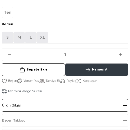
Ten
Beden
S
M
L
XL
Sepete Ekle
Hemen Al
Yorum Yaz
Tavsiye Et
Paylaş
Karşılaştır
Tahmini Kargo Süresi :
Ürün Bilgisi
Beden Tablosu