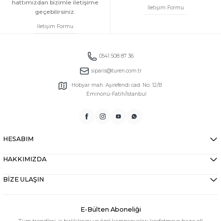
hattımızdan bizimle iletişime
İletişim Formu
geçebilirsiniz.
İletişim Formu
0541 508 87 36
siparis@turen.com.tr
Hobyar mah. Aşirefendi cad. No: 12/B
Eminönü-Fatih/İstanbul
HESABIM
HAKKIMIZDA
BİZE ULAŞIN
E-Bülten Aboneliği
Tüm trendleri, iş birliklerini ve özel kampanyaları keşfetmeye hazır ol!