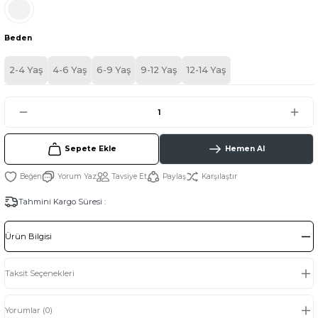
Beden
2-4 Yaş
4-6 Yaş
6-9 Yaş
9-12 Yaş
12-14 Yaş
Sepete Ekle
Hemen Al
Yorum Yaz
Tavsiye Et
Paylaş
Karşılaştır
Tahmini Kargo Süresi :
Ürün Bilgisi
Taksit Seçenekleri
Yorumlar (0)