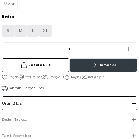
Vizon
Beden
S
M
L
XL
Sepete Ekle
Hemen Al
Yorum Yaz
Tavsiye Et
Paylaş
Karşılaştır
Tahmini Kargo Süresi :
Ürün Bilgisi
Beden Tablosu
Taksit Seçenekleri