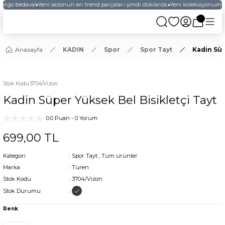
kargo bedava!
Yeni sezonun en trend parçaları şimdi stoklarda.
Yeni koleksiyonumuz
Anasayfa
KADIN
Spor
Spor Tayt
Kadin Süp
YENİ
Stok Kodu
:
3704/Vizon
Kadin Süper Yüksek Bel Bisikletçi Tayt
0.0 Puan - 0 Yorum
699,00 TL
Kategori
Spor Tayt
,
Tüm ürünler
Marka
Türen
Stok Kodu
3704/Vizon
Stok Durumu
Renk