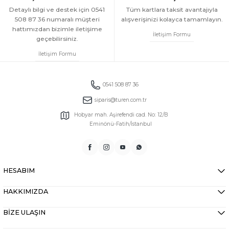
Detaylı bilgi ve destek için 0541
Tüm kartlara taksit avantajıyla
508 87 36 numaralı müşteri
alışverişinizi kolayca tamamlayın.
hattımızdan bizimle iletişime
İletişim Formu
geçebilirsiniz.
İletişim Formu
0541 508 87 36
siparis@turen.com.tr
Hobyar mah. Aşirefendi cad. No: 12/B
Eminönü-Fatih/İstanbul
HESABIM
HAKKIMIZDA
BİZE ULAŞIN