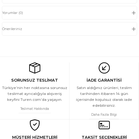
Yorumlar (0)
Önerileriniz
SORUNSUZ TESLİMAT
İADE GARANTİSİ
Türkiye’nin her noktasına sorunsuz
Satın aldığınız ürünleri, teslim
teslimat ayrıcalığıyla alışveriş
tarihinden itibaren 14 gün
keyfini Turen.com’da yaşayın.
içerisinde koşulsuz olarak iade
edebilirsiniz.
Teslimat Hakkında
Daha Fazla Bilgi
MÜŞTERİ HİZMETLERİ
TAKSİT SEÇENEKLERİ