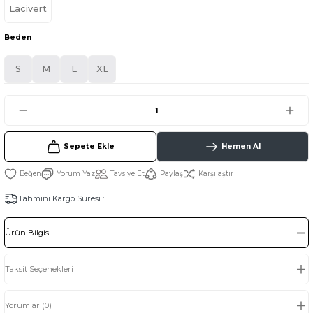
Lacivert
Beden
S
M
L
XL
Sepete Ekle
Hemen Al
Yorum Yaz
Tavsiye Et
Paylaş
Karşılaştır
Tahmini Kargo Süresi :
Ürün Bilgisi
Taksit Seçenekleri
Yorumlar (0)