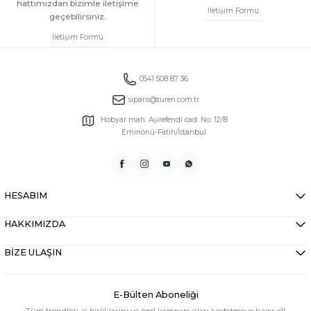
hattımızdan bizimle iletişime
İletişim Formu
geçebilirsiniz.
İletişim Formu
0541 508 87 36
siparis@turen.com.tr
Hobyar mah. Aşirefendi cad. No: 12/B
Eminönü-Fatih/İstanbul
HESABIM
HAKKIMIZDA
BİZE ULAŞIN
E-Bülten Aboneliği
Tüm trendleri, iş birliklerini ve özel kampanyaları keşfetmeye hazır ol!