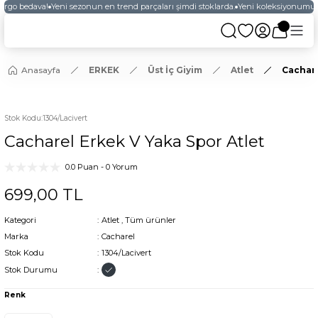
kargo bedava!
Yeni sezonun en trend parçaları şimdi stoklarda.
Yeni koleksiyonumuzu
Anasayfa
ERKEK
Üst İç Giyim
Atlet
Cachare
Stok Kodu
:
1304/Lacivert
Cacharel Erkek V Yaka Spor Atlet
0.0 Puan - 0 Yorum
699,00 TL
Kategori
Atlet
,
Tüm ürünler
Marka
Cacharel
Stok Kodu
1304/Lacivert
Stok Durumu
Renk