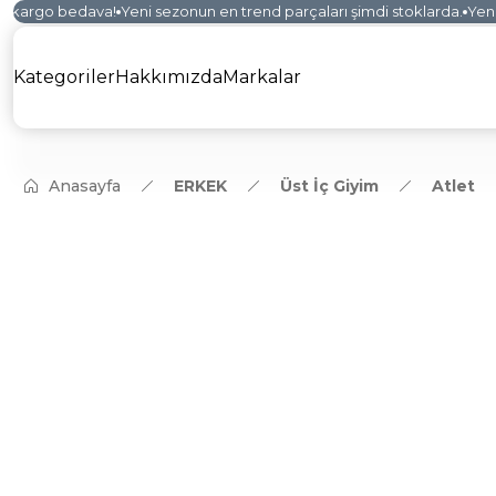
 kargo bedava!
Yeni sezonun en trend parçaları şimdi stoklarda.
Yeni k
Kategoriler
Hakkımızda
Markalar
Anasayfa
ERKEK
Üst İç Giyim
Atlet