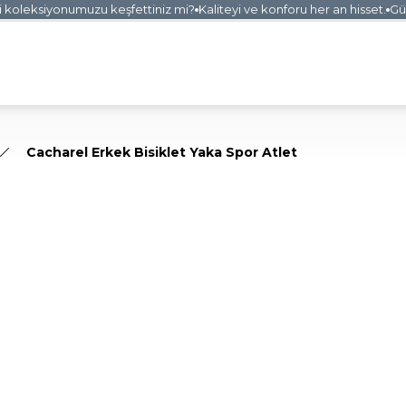
oleksiyonumuzu keşfettiniz mi?
Kaliteyi ve konforu her an hisset.
Güven
Cacharel Erkek Bisiklet Yaka Spor Atlet