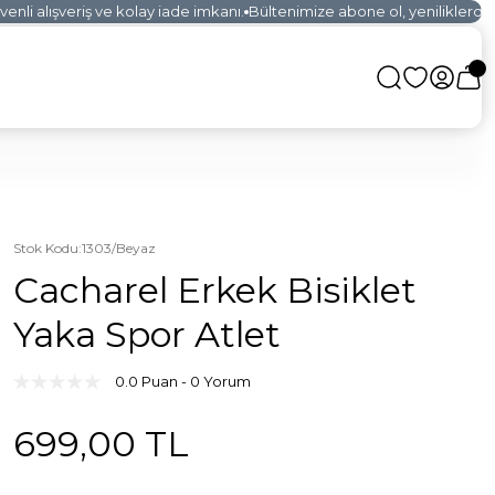
li alışveriş ve kolay iade imkanı.
Bültenimize abone ol, yeniliklerden i
Stok Kodu
:
1303/Beyaz
Cacharel Erkek Bisiklet
Yaka Spor Atlet
0.0 Puan - 0 Yorum
699,00 TL