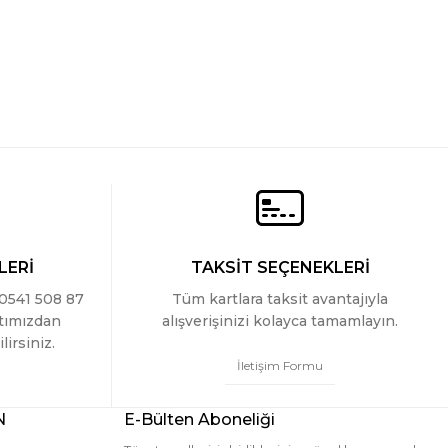
LERİ
TAKSİT SEÇENEKLERİ
 0541 508 87
Tüm kartlara taksit avantajıyla
ttımızdan
alışverişinizi kolayca tamamlayın.
lirsiniz.
İletişim Formu
N
E-Bülten Aboneliği