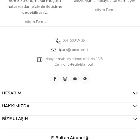
508 87 36 numaralı müşteri
alışverişinizi kolayca tamamlayın.
hattımızdan bizimle iletişime
İletişim Formu
geçebilirsiniz.
İletişim Formu
0541 508 87 36
siparis@turen.com.tr
Hobyar mah. Aşirefendi cad. No: 12/B
Eminönü-Fatih/İstanbul
HESABIM
HAKKIMIZDA
BİZE ULAŞIN
E-Bülten Aboneliği