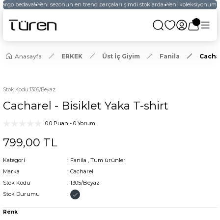
kargo bedava!
Yeni sezonun en trend parçaları şimdi stoklarda.
Yeni koleksiyonumuz
Anasayfa
ERKEK
Üst İç Giyim
Fanila
Cachar
Stok Kodu
:
1305/Beyaz
Cacharel - Bisiklet Yaka T-shirt
0.0 Puan - 0 Yorum
799,00 TL
Kategori
Fanila
,
Tüm ürünler
Marka
Cacharel
Stok Kodu
1305/Beyaz
Stok Durumu
Renk