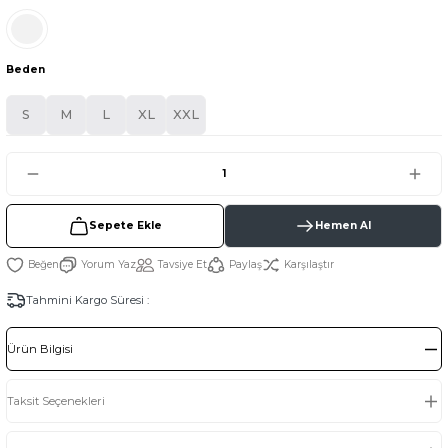
Beden
S
M
L
XL
XXL
Sepete Ekle
Hemen Al
Yorum Yaz
Tavsiye Et
Paylaş
Karşılaştır
Tahmini Kargo Süresi :
Ürün Bilgisi
Taksit Seçenekleri