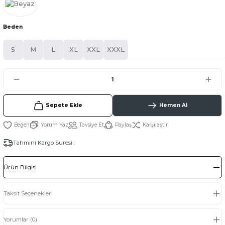
Beden
S
M
L
XL
XXL
XXXL
Sepete Ekle
Hemen Al
Yorum Yaz
Tavsiye Et
Paylaş
Karşılaştır
Tahmini Kargo Süresi :
Ürün Bilgisi
Taksit Seçenekleri
Yorumlar (0)