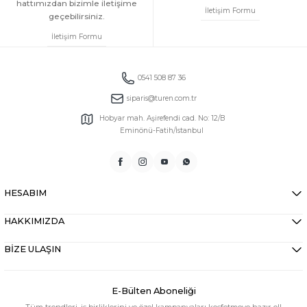
hattımızdan bizimle iletişime
İletişim Formu
geçebilirsiniz.
İletişim Formu
0541 508 87 36
siparis@turen.com.tr
Hobyar mah. Aşirefendi cad. No: 12/B
Eminönü-Fatih/İstanbul
HESABIM
HAKKIMIZDA
BİZE ULAŞIN
E-Bülten Aboneliği
Tüm trendleri, iş birliklerini ve özel kampanyaları keşfetmeye hazır ol!