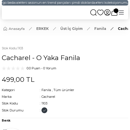
argo bedava!
Yeni sezonun en trend parçaları şimdi stoklarda.
Yeni koleksiyonumuzu
Anasayfa
ERKEK
Üst İç Giyim
Fanila
Cachar
Stok Kodu
:
1103
Cacharel - O Yaka Fanila
0.0 Puan - 0 Yorum
499,00 TL
Kategori
Fanila
,
Tüm ürünler
Marka
Cacharel
Stok Kodu
1103
Stok Durumu
Renk