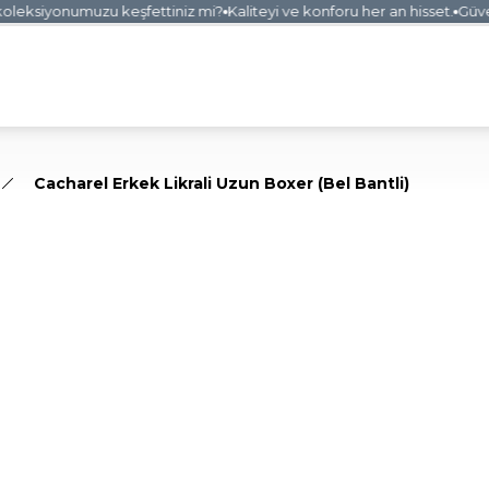
leksiyonumuzu keşfettiniz mi?
Kaliteyi ve konforu her an hisset.
Güvenli
Cacharel Erkek Likrali Uzun Boxer (Bel Bantli)