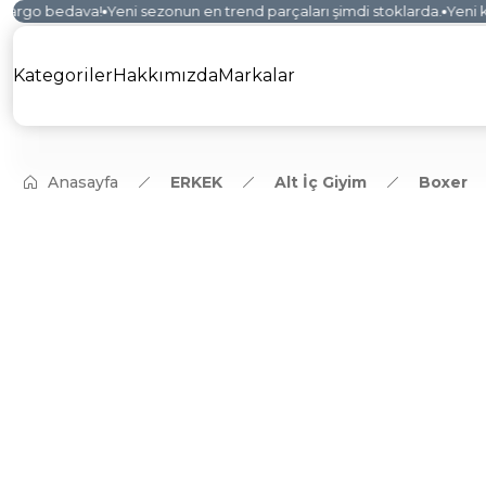
kargo bedava!
Yeni sezonun en trend parçaları şimdi stoklarda.
Yeni ko
Kategoriler
Hakkımızda
Markalar
Anasayfa
ERKEK
Alt İç Giyim
Boxer