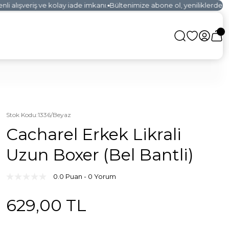
 alışveriş ve kolay iade imkanı.
Bültenimize abone ol, yeniliklerden ilk
Stok Kodu
:
1336/Beyaz
Cacharel Erkek Likrali
Uzun Boxer (Bel Bantli)
0.0 Puan - 0 Yorum
629,00 TL