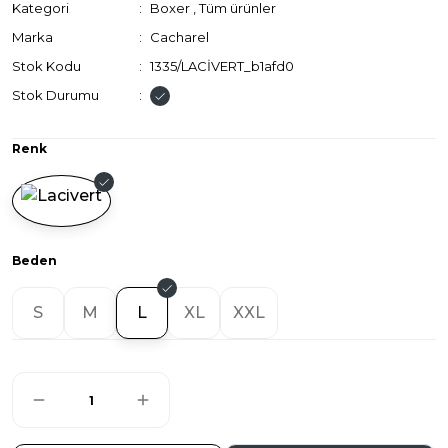
Kategori
Boxer
,
Tüm ürünler
Marka
Cacharel
Stok Kodu
1335/LACİVERT_b1afd0
Stok Durumu
Renk
Beden
S
M
L
XL
XXL