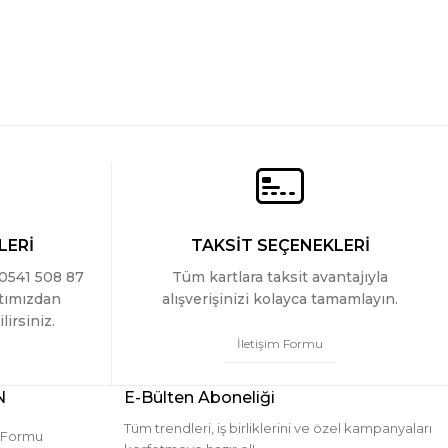
LERİ
TAKSİT SEÇENEKLERİ
 0541 508 87
Tüm kartlara taksit avantajıyla
ttımızdan
alışverişinizi kolayca tamamlayın.
lirsiniz.
İletişim Formu
N
E-Bülten Aboneliği
Tüm trendleri, iş birliklerini ve özel kampanyaları
m Formu