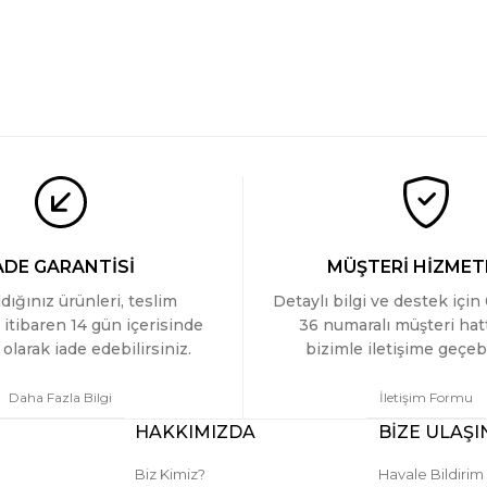
ADE GARANTİSİ
MÜŞTERİ HİZMET
ldığınız ürünleri, teslim
Detaylı bilgi ve destek için
 itibaren 14 gün içerisinde
36 numaralı müşteri ha
olarak iade edebilirsiniz.
bizimle iletişime geçebi
Daha Fazla Bilgi
İletişim Formu
HAKKIMIZDA
BİZE ULAŞI
Biz Kimiz?
Havale Bildiri