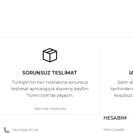
SORUNSUZ TESLİMAT
İ
Türkiye’nin her noktasına sorunsuz
Satın a
teslimat ayrıcalığıyla alışveriş keyfini
tarihinden
Turen.com’da yaşayın.
koşulsuz 
Teslimat Hakkında
HESABIM
Yeni Üyelik
0541 508 87 36