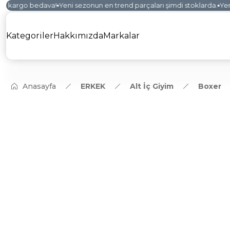
e kargo bedava!
Yeni sezonun en trend parçaları şimdi stoklarda.
Yeni 
Kategoriler
Hakkımızda
Markalar
Anasayfa
ERKEK
Alt İç Giyim
Boxer