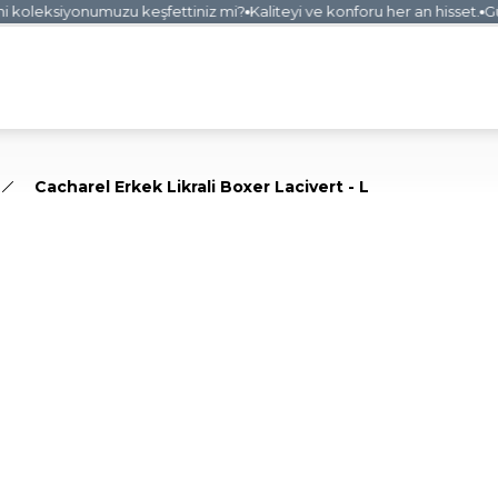
koleksiyonumuzu keşfettiniz mi?
Kaliteyi ve konforu her an hisset.
Güve
Cacharel Erkek Likrali Boxer Lacivert - L