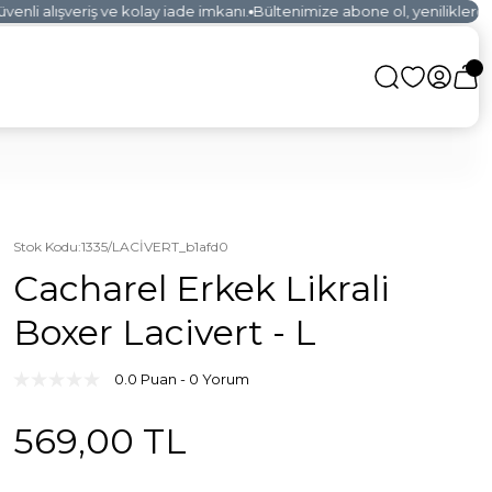
nli alışveriş ve kolay iade imkanı.
Bültenimize abone ol, yeniliklerden 
Stok Kodu
:
1335/LACİVERT_b1afd0
Cacharel Erkek Likrali
Boxer Lacivert - L
0.0 Puan - 0 Yorum
569,00 TL