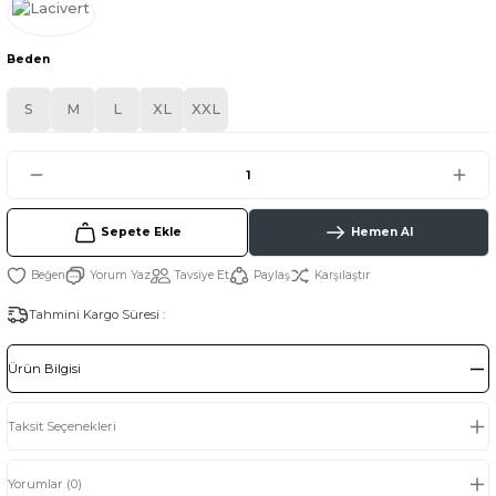
Beden
S
M
L
XL
XXL
Sepete Ekle
Hemen Al
Yorum Yaz
Tavsiye Et
Paylaş
Karşılaştır
Tahmini Kargo Süresi :
Ürün Bilgisi
Taksit Seçenekleri
Yorumlar (0)