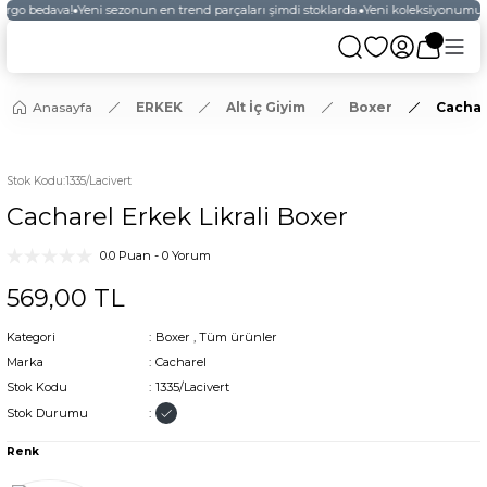
argo bedava!
Yeni sezonun en trend parçaları şimdi stoklarda.
Yeni koleksiyonumuzu
Anasayfa
ERKEK
Alt İç Giyim
Boxer
Cachar
Stok Kodu
:
1335/Lacivert
Cacharel Erkek Likrali Boxer
0.0 Puan - 0 Yorum
569,00 TL
Kategori
Boxer
,
Tüm ürünler
Marka
Cacharel
Stok Kodu
1335/Lacivert
Stok Durumu
Renk