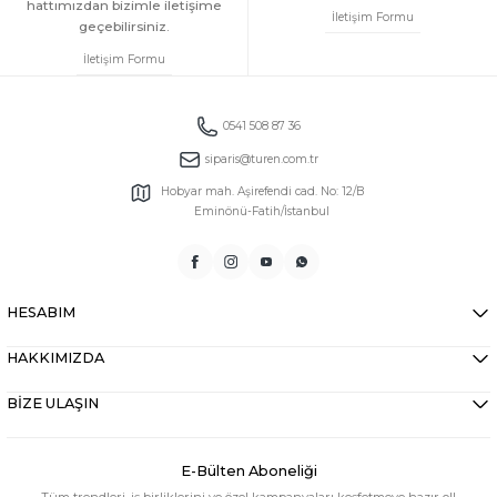
hattımızdan bizimle iletişime
İletişim Formu
geçebilirsiniz.
İletişim Formu
0541 508 87 36
siparis@turen.com.tr
Hobyar mah. Aşirefendi cad. No: 12/B
Eminönü-Fatih/İstanbul
HESABIM
HAKKIMIZDA
BİZE ULAŞIN
E-Bülten Aboneliği
Tüm trendleri, iş birliklerini ve özel kampanyaları keşfetmeye hazır ol!