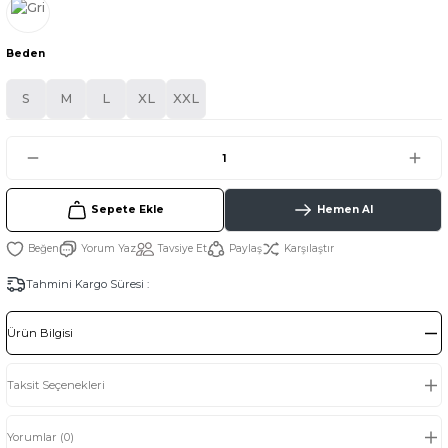
Beden
S
M
L
XL
XXL
Sepete Ekle
Hemen Al
Yorum Yaz
Tavsiye Et
Paylaş
Karşılaştır
Tahmini Kargo Süresi :
Ürün Bilgisi
Taksit Seçenekleri
Yorumlar (0)