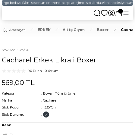
 kargo bedava!
Yeni sezonun en trend parçaları şimdi stoklarda.
Yeni koleksiyonumuz
Anasayfa
ERKEK
Alt İç Giyim
Boxer
Cachar
Stok Kodu
:
1335/Gri
Cacharel Erkek Likrali Boxer
0.0 Puan - 0 Yorum
569,00 TL
Kategori
Boxer
,
Tüm ürünler
Marka
Cacharel
Stok Kodu
1335/Gri
Stok Durumu
Renk