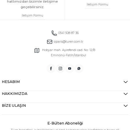
hattımızdan bizimle iletişime
İletişim Formu
geçebilirsiniz.
İletişim Formu
0541 508 87 36
siparis@turen.com.tr
Hobyar mah. Aşirefendi cad. No: 12/B
Eminönü-Fatih/İstanbul
HESABIM
HAKKIMIZDA
BİZE ULAŞIN
E-Bülten Aboneliği
Tüm trendleri, iş birliklerini ve özel kampanyaları keşfetmeye hazır ol!