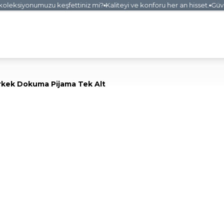
leksiyonumuzu keşfettiniz mi?
Kaliteyi ve konforu her an hisset.
Güvenl
rkek Dokuma Pijama Tek Alt