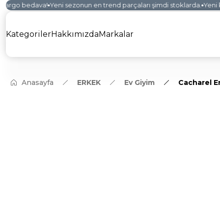
kargo bedava!
Yeni sezonun en trend parçaları şimdi stoklarda.
Yeni ko
Kategoriler
Hakkımızda
Markalar
Anasayfa
ERKEK
Ev Giyim
Cacharel E
YENİ