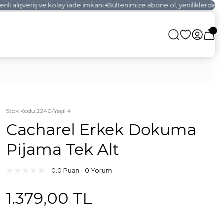
i alışveriş ve kolay iade imkanı.
Bültenimize abone ol, yeniliklerden ilk
Stok Kodu
:
2240/Yeşil 4
Cacharel Erkek Dokuma
Pijama Tek Alt
0.0 Puan - 0 Yorum
1.379,00 TL