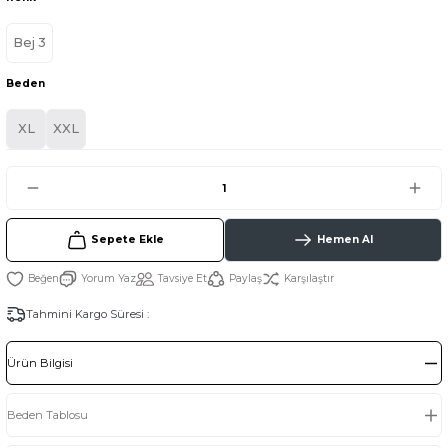
Bej 3
Beden
XL
XXL
Sepete Ekle
Hemen Al
Yorum Yaz
Tavsiye Et
Paylaş
Karşılaştır
Tahmini Kargo Süresi :
Ürün Bilgisi
Beden Tablosu