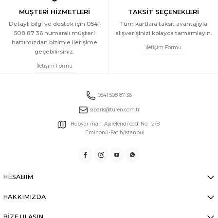
MÜŞTERİ HİZMETLERİ
TAKSİT SEÇENEKLERİ
Detaylı bilgi ve destek için 0541
Tüm kartlara taksit avantajıyla
508 87 36 numaralı müşteri
alışverişinizi kolayca tamamlayın.
hattımızdan bizimle iletişime
İletişim Formu
geçebilirsiniz.
İletişim Formu
0541 508 87 36
siparis@turen.com.tr
Hobyar mah. Aşirefendi cad. No: 12/B
Eminönü-Fatih/İstanbul
HESABIM
HAKKIMIZDA
BİZE ULAŞIN