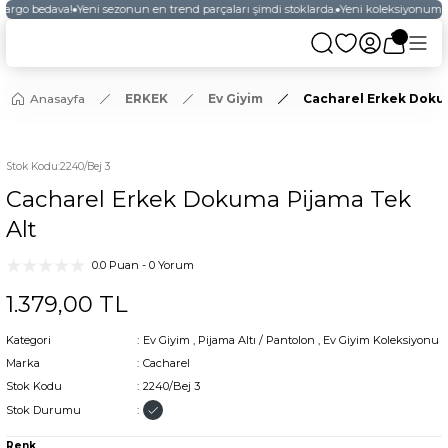
kargo bedava!
Yeni sezonun en trend parçaları şimdi stoklarda.
Yeni koleksiyonumuz
Anasayfa
ERKEK
Ev Giyim
Cacharel Erkek Dokum
YENİ
Stok Kodu
:
2240/Bej 3
Cacharel Erkek Dokuma Pijama Tek
Alt
0.0 Puan - 0 Yorum
1.379,00 TL
Kategori
Ev Giyim
,
Pijama Altı / Pantolon
,
Ev Giyim Koleksiyonu
Marka
Cacharel
Stok Kodu
2240/Bej 3
Stok Durumu
Renk