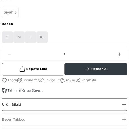
Siyah 3
Beden
S
M
L
XL
Sepete Ekle
Hemen Al
Yorum Yaz
Tavsiye Et
Paylaş
Karşılaştır
Tahmini Kargo Süresi :
Ürün Bilgisi
Beden Tablosu