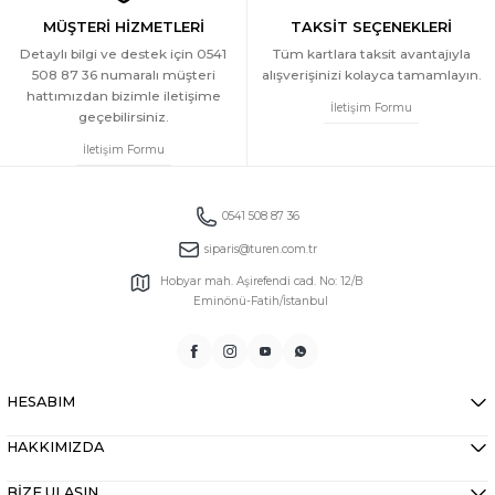
MÜŞTERİ HİZMETLERİ
TAKSİT SEÇENEKLERİ
Detaylı bilgi ve destek için 0541
Tüm kartlara taksit avantajıyla
508 87 36 numaralı müşteri
alışverişinizi kolayca tamamlayın.
hattımızdan bizimle iletişime
İletişim Formu
geçebilirsiniz.
İletişim Formu
0541 508 87 36
siparis@turen.com.tr
Hobyar mah. Aşirefendi cad. No: 12/B
Eminönü-Fatih/İstanbul
HESABIM
HAKKIMIZDA
BİZE ULAŞIN