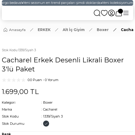
kargo bedava!
Yeni sezonun en trend parçaları şimdi stoklarda.
Yeni koleksiyonumuz
Anasayfa
ERKEK
Alt İç Giyim
Boxer
Cachar
Stok Kodu
:
1339/Siyah 3
Cacharel Erkek Desenli Likrali Boxer
3'lü Paket
0.0 Puan - 0 Yorum
1.699,00 TL
Kategori
Boxer
Marka
Cacharel
Stok Kodu
1339/Siyah 3
Stok Durumu
Renk